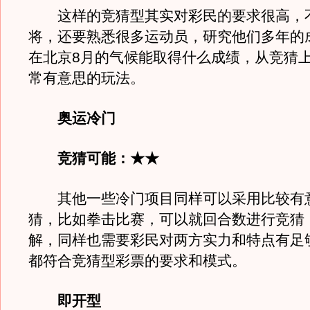
这样的竞猜型其实对彩民的要求很高，
将，还要熟悉很多运动员，研究他们多年的
在北京8月的气候能取得什么成绩，从竞猜
常有意思的玩法。
奥运冷门
竞猜可能：★★
其他一些冷门项目同样可以采用比较有
猜，比如拳击比赛，可以就回合数进行竞猜
解，同样也需要彩民对两方实力和特点有足
都符合竞猜型彩票的要求和模式。
即开型