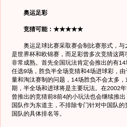
奥运足彩
竞猜可能：★★★★★
奥运足球比赛采取赛会制比赛形式，与
是世界杯和欧锦赛，而足彩曾多次竞猜这两
非常成熟。首先全国玩法肯定会推出的有14
任选9场，胜负半全场竞猜和4场进球彩，由
量和淘汰赛制的问题，14场胜负不会太多，
期，半全场和进球将是主要玩法。在2002
曾推出的竞猜前8前4的小玩法也会继续推出
国队作为东道主，不排除专门针对中国队的
国队的具体排名等。