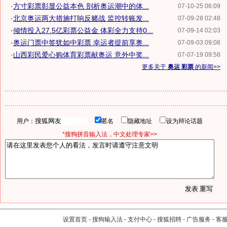
·
方寸彩票彰显公益本色 剖析奥运潮中的体...
07-10-25 06:09
·
北京奥运两大措施打响反赌战 监控转账发...
07-09-28 02:48
·
倾情投入27.5亿彩票公益金 体彩全力支持0...
07-09-14 02:03
·
奥运门票中签犹如中彩票 幸运者提前享奥...
07-09-03 09:08
·
山西彩民爱心购体育彩票献奥运 意外中奖...
07-07-19 09:58
更多关于
奥运 彩票
的新闻>>
用户：
匿名
隐藏地址
设为辩论话题
*搜狗拼音输入法，中文处理专家>>
设置首页
-
搜狗输入法
-
支付中心
-
搜狐招聘
-
广告服务
-
客