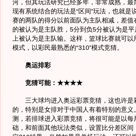
河，但其玩法研究已经多年，非常成熟，最
现有系统结合的玩法是“区间”玩法，也就是
赛的两队的得分以前面队为主队相减，差值
的被认为是主队胜，5分到负5分被认为是平
上被认为是主队输。这样，篮球比赛就可以
模式，以彩民最熟悉的“310”模式竞猜。
奥运排彩
竞猜可能：★★★★
三大球均进入奥运彩票竞猜，这也许是
的，特别是女排对于中国人有着特别的意义
测，若排球进入彩票竞猜，将很可能是以每
础，和前面其他玩法类似，设置比分差区间