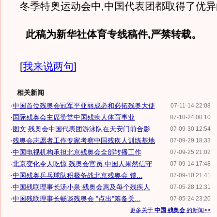
冬季特奥运动会中,中国代表团都取得了优异
此稿为新华社体育专线稿件,严禁转载。
[
我来说两句
]
相关新闻
·
中国首位残奥会冠军平亚丽成必和必拓残奥大使
07-11-14 22:08
·
国际残奥会主席赞赏中国残疾人体育事业
07-10-24 00:10
·
图文:残奥会中国代表团游泳队在天安门前合影
07-09-30 12:54
·
残奥会志愿者工作专家考察中国残疾人训练基地
07-09-29 18:33
·
中国电视机构承担北京残奥会全部转播工作
07-09-25 21:02
·
北京变化令人吃惊 残奥会官员:中国人果然信守
07-09-14 17:48
·
中国残奥乒乓球队积极备战北京残奥会 锁...
07-09-10 21:41
·
中国残联理事长汤小泉:残奥会惠及每个残疾人
07-05-28 12:31
·
中国残联理事长畅谈残奥会 "点出"筹备关...
07-05-24 23:20
更多关于
中国 残奥会
的新闻>>