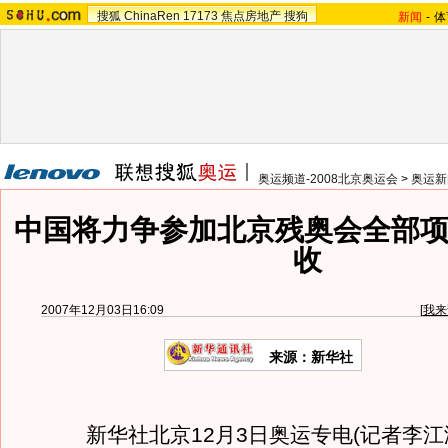
搜狐
ChinaRen
17173
焦点房地产
搜狗
新闻
-
体
奥运频道-2008北京奥运会
>
奥运新
中国将力争参加北京残奥会全部项
收
2007年12月03日16:09
[
我来
来源：新华社
新华社北京12月3日奥运专电(记者李江