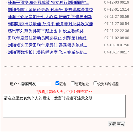
·
孙海平预测08夺冠成绩 特立独行刘翔面临"...
07-12-03 09:19
·
刘翔是国宝师傅价更高 孙海平:我被说成是异类
07-12-01 13:14
·
孙海平介绍参加十七大心得:培养刘翔也要创新
07-11-27 08:59
·
刘翔独缺田联最佳 孙海平:他并非对此奖没兴趣
07-11-27 08:54
·
感恩节刘翔为孙海平戴上围巾 设立教练奖...
07-11-22 22:36
·
田联年度最佳运动员网选截止 刘翔第1鲍威...
07-11-02 08:00
·
刘翔候选国际田联年度最佳 遥遥领先鲍威...
07-10-18 01:56
·
刘翔票数增长比美跨栏速度 飞人鲍威尔仍...
07-10-17 08:17
用户：
匿名
隐藏地址
设为辩论话题
*搜狗拼音输入法，中文处理专家>>