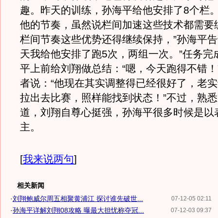
趣。昨天的训练，孙海平给他安排了8个栏。
他的节奏，虽然说栏间加速这些技术都需要
栏间节奏这些优势还得继续保持，”孙海平告
天我给他安排了跑5次，两组一次。”任务完
平上前给刘翔做总结：“嗯，今天跑得不错！
者说：“他现在其实调整得已经很好了，老
拉出去比赛，照样能找到状态！”不过，熟
道，刘翔自尊心挺强，孙海平很多时候是以
主。
[
我来说两句
]
相关新闻
·
刘翔鲍威尔周五相聚黄浦江 探讨谁先破世...
07-12-05 02:11
·
孙海平详解刘翔08攻略 曝最大担忧称夺冠...
07-12-03 09:37