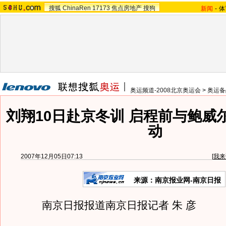
搜狐
ChinaRen
17173
焦点房地产
搜狗
新闻
-
体
奥运频道-2008北京奥运会
>
奥运备
刘翔10日赴京冬训 启程前与鲍威
动
2007年12月05日07:13
[
我来
来源：南京报业网-南京日报
南京日报报道南京日报记者 朱 彦