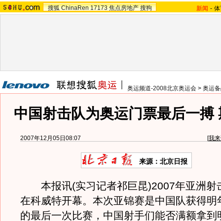
搜狐
ChinaRen
17173
焦点房地产
搜狗
新闻
-
体
奥运频道-2008北京奥运会
>
奥运备
中国射击队为奥运门票最后一搏 
2007年12月05日08:07
[
我来
来源：北京日报
本报讯(实习记者祁巨昆)2007年亚洲射
在科威特开幕。本次亚锦赛是中国队获得明
的最后一次比赛，中国射手们能否满额拿到