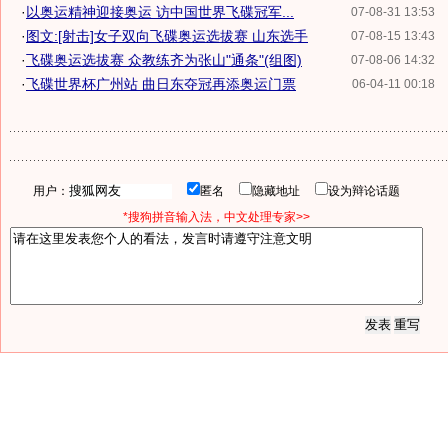
·
以奥运精神迎接奥运 访中国世界飞碟冠军...
07-08-31 13:53
·
图文:[射击]女子双向飞碟奥运选拔赛 山东选手
07-08-15 13:43
·
飞碟奥运选拔赛 众教练齐为张山"通条"(组图)
07-08-06 14:32
·
飞碟世界杯广州站 曲日东夺冠再添奥运门票
06-04-11 00:18
用户：
匿名
隐藏地址
设为辩论话题
*搜狗拼音输入法，中文处理专家>>