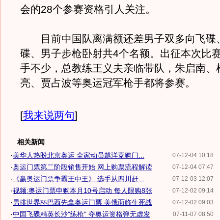
会的28个参赛资格引人关注。
目前中国队离满额还差男子双多向飞碟
碟、男子步枪卧射共4个名额。出征本次比
手不少，总教练王义夫亲临带队，朱启南、
亮、贾占波等奥运冠军枪手都将参赛。
[
我来说两句
]
相关新闻
·
美华人热盼北京奥运 全家动员越洋竞购门...
07-12-04 10:18
·
奥运门票第二阶段销售开始 网上购票流程解读
07-12-04 07:47
·
《赢奥运门票争霸王中王》 选手从四川赶...
07-12-03 12:07
·
视频:奥运门票申购本月10号启动 每人限购8张
07-12-02 09:14
·
男排世界杯巴西先拿奥运门票 美俄面临生死战
07-12-02 09:03
·
中国飞碟精英长沙"练枪" 夺奥运资格弹无虚发
07-11-07 08:50