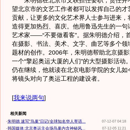
朱明德在北京市文联担任要职，责任并
望北京市的文艺工作者都可以发挥自己的才
贡献，让更多的文化艺术界人士参与进来，
造得更加热烈、喜庆。他用鲁迅先生的一句
艺术家――“不要做看客”。据朱明德介绍，
在摄影、书法、美术、文字、曲艺等多个领
题材的创作。2006年，朱明德帮助北京摄
一个“擎起奥运大厦的人们”的大型摄影活动
仍在继续，他就读在北京电影学院的女儿如
将镜头对向了奥运工程的建设者。
[
我来说两句
]
相关新闻
·
朱明德 速写"鸟巢"日记(全球知名华人寄语...
07-12-07 04:18
·
韩国媒体:北京奥运主会场鸟巢内含神秘风...
07-12-05 11:21