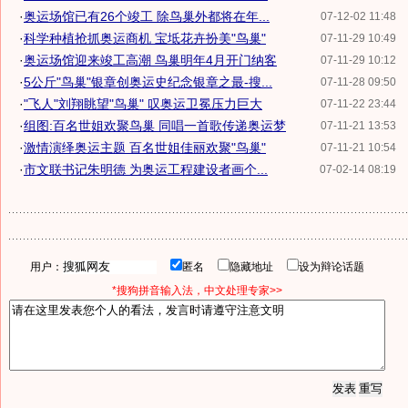
·
奥运场馆已有26个竣工 除鸟巢外都将在年...
07-12-02 11:48
·
科学种植抢抓奥运商机 宝坻花卉扮美"鸟巢"
07-11-29 10:49
·
奥运场馆迎来竣工高潮 鸟巢明年4月开门纳客
07-11-29 10:12
·
5公斤"鸟巢"银章创奥运史纪念银章之最-搜...
07-11-28 09:50
·
"飞人"刘翔眺望"鸟巢" 叹奥运卫冕压力巨大
07-11-22 23:44
·
组图:百名世姐欢聚鸟巢 同唱一首歌传递奥运梦
07-11-21 13:53
·
激情演绎奥运主题 百名世姐佳丽欢聚"鸟巢"
07-11-21 10:54
·
市文联书记朱明德 为奥运工程建设者画个...
07-02-14 08:19
用户：
匿名
隐藏地址
设为辩论话题
*搜狗拼音输入法，中文处理专家>>