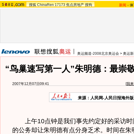
搜狐
ChinaRen
17173
焦点房地产
搜狗
新闻
-
体
奥运频道-2008北京奥运会
>
奥运新
“鸟巢速写第一人”朱明德：最崇
2007年12月07日09:41
[
我来
来源：人民网-人民日报海外版
上午10点钟是我们事先约定好的采访时
的公务却让朱明德有点分身乏术。时间在朱