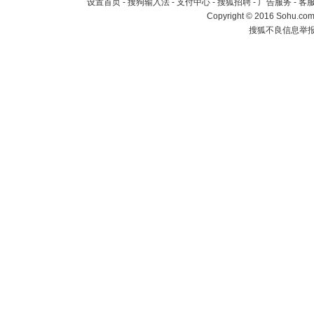
设置首页
-
搜狗输入法
-
支付中心
-
搜狐招聘
-
广告服务
-
客
Copyright
©
2016 Sohu.com 
搜狐不良信息举