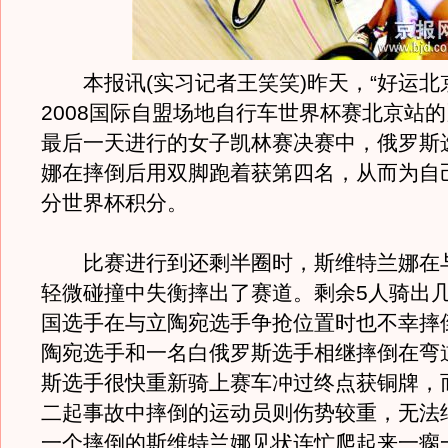
本报讯(实习记者王笑笑)昨天，“好运北京”
2008国际自盟场地自行车世界杯赛北京站
最后一天进行的女子凯林赛决赛中，俄罗斯
娜在摔倒后用双脚跑着获第四名，从而为自
分世界杯积分。
比赛进行到还剩半圈时，斯维特兰娜在
轻微碰撞中失衡摔出了赛道。剩余5人骑出
国选手在与立陶宛选手争抢位置时也不幸摔
陶宛选手和一名白俄罗斯选手相继摔倒在弯
斯选手很快重新骑上赛车冲过终点获铜牌，
二起事故中摔倒的运动员则伤势较重，无法
一个摔倒的斯维特兰娜见状连忙爬起来一瘸