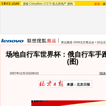
搜狐
ChinaRen
17173
焦点房地产
搜狗
新闻
-
体
奥运频道-2008北京奥运会
>
好运北
场地自行车世界杯：俄自行车手
(图)
2007年12月10日08:02
[
我来
来源：北京日报