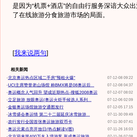
是因为“机票+酒店”的自由行服务深谙大众
了在线旅游分食旅游市场的局面。
[
我来说两句
]
相关新闻
·
北京奥运热点区域二手房"预租火爆"
07-12-08 09:22
·
UCI主席赞誉老山场馆 称BMX将是08奥运后...
07-12-08 04:37
·
奥运概念人气回升 望成近期热点-搜狐2008奥运
07-12-07 08:02
·
立足旅游 放眼奥运(奥运火炬手候选人系列...
07-12-06 02:09
·
金银奥运场馆旅游交通图发行
07-12-05 17:15
·
冰雪盛会奥运情 第二十二届延庆冰雪旅游...
07-11-30 09:49
·
农行发行全国首张奥运旅游双币卡
07-11-30 07:41
·
奥运元素点亮开放日(热点解读)(图)
07-11-26 16:03
·
北京迎来第400万名入境游客 形成奥运旅游...
07-11-26 07:08