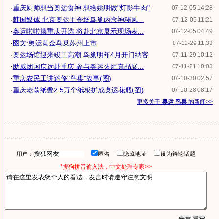
·
重庆厨师想当奥运食神 想给姚明做"灯影牛肉"
07-12-05 14:28
·
韩国媒体:北京奥运主会场鸟巢内含神秘风...
07-12-05 11:21
·
奥运啦啦操重庆开选 将赴北京展示现场表...
07-12-05 04:49
·
图文:奥运黄金鸟巢苏州上市
07-11-29 11:33
·
奥运场馆迎来竣工高潮 鸟巢明年4月开门纳客
07-11-29 10:12
·
助威团国庆远赴重庆 参与奥运火炬真品展...
07-11-21 10:03
·
重庆农民工讲述修"鸟巢"故事(图)
07-10-30 02:57
·
重庆老翁纸叠2.5万个纸板拼成奥运花瓶(图)
07-10-28 08:17
更多关于
奥运 鸟巢
的新闻>>
用户：
匿名
隐藏地址
设为辩论话题
*搜狗拼音输入法，中文处理专家>>