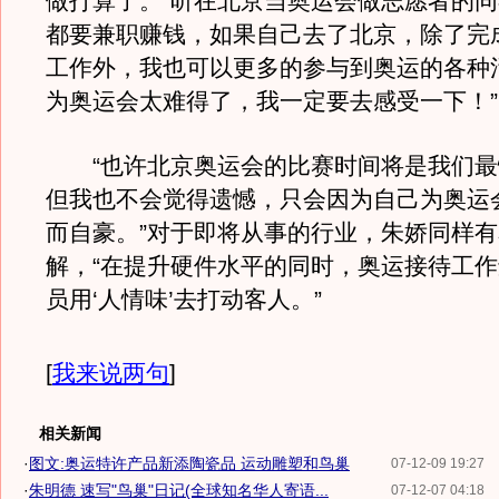
做打算了。“听在北京当奥运会做志愿者的
都要兼职赚钱，如果自己去了北京，除了完
工作外，我也可以更多的参与到奥运的各种
为奥运会太难得了，我一定要去感受一下！”
“也许北京奥运会的比赛时间将是我们最
但我也不会觉得遗憾，只会因为自己为奥运
而自豪。”对于即将从事的行业，朱娇同样
解，“在提升硬件水平的同时，奥运接待工
员用‘人情味’去打动客人。”
[
我来说两句
]
相关新闻
·
图文:奥运特许产品新添陶瓷品 运动雕塑和鸟巢
07-12-09 19:27
·
朱明德 速写"鸟巢"日记(全球知名华人寄语...
07-12-07 04:18