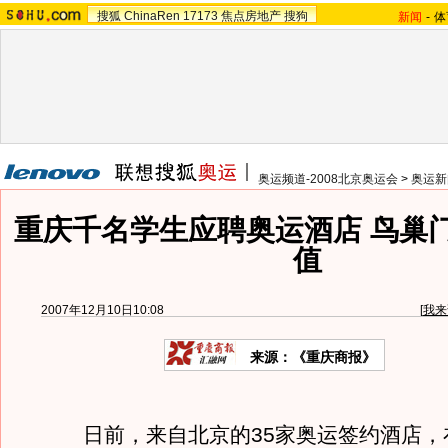
搜狐
ChinaRen
17173
焦点房地产
搜狗
新闻
-
体
奥运频道-2008北京奥运会
>
奥运新
重庆千名学生应聘奥运酒店 鸟巢
值
2007年12月10日10:08
[
我来
来源：《重庆商报》
日前，来自北京的35家奥运签约酒店，