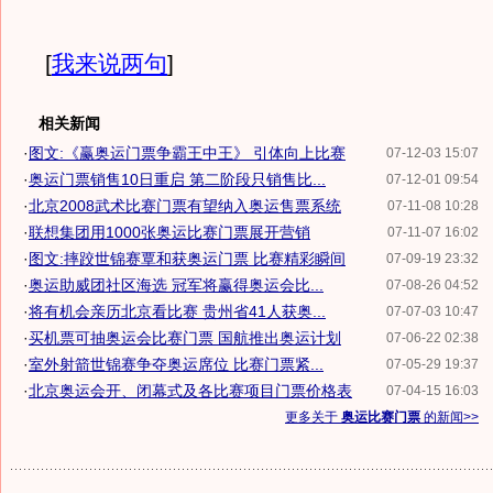
[
我来说两句
]
相关新闻
·
图文:《赢奥运门票争霸王中王》 引体向上比赛
07-12-03 15:07
·
奥运门票销售10日重启 第二阶段只销售比...
07-12-01 09:54
·
北京2008武术比赛门票有望纳入奥运售票系统
07-11-08 10:28
·
联想集团用1000张奥运比赛门票展开营销
07-11-07 16:02
·
图文:摔跤世锦赛覃和获奥运门票 比赛精彩瞬间
07-09-19 23:32
·
奥运助威团社区海选 冠军将赢得奥运会比...
07-08-26 04:52
·
将有机会亲历北京看比赛 贵州省41人获奥...
07-07-03 10:47
·
买机票可抽奥运会比赛门票 国航推出奥运计划
07-06-22 02:38
·
室外射箭世锦赛争夺奥运席位 比赛门票紧...
07-05-29 19:37
·
北京奥运会开、闭幕式及各比赛项目门票价格表
07-04-15 16:03
更多关于
奥运比赛门票
的新闻>>