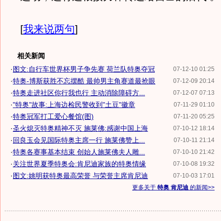
[
我来说两句
]
相关新闻
·
图文:自行车世界杯男子争先赛 荷兰队特奥夺冠
07-12-10 01:25
·
特奥-博斯获胜不忘摆酷 最帅男主角赛道最抢眼
07-12-09 20:14
·
特奥走进社区你行我也行 主动消除障碍方...
07-12-07 07:13
·
"特奥"故事:上海边检民警收到"土豆"徽章
07-11-29 01:10
·
特奥冠军打工爱心餐馆(图)
07-11-20 05:25
·
圣火熄灭特奥精神不灭 施莱佛:感谢中国上海
07-10-12 18:14
·
回良玉会见国际特奥主席一行 施莱佛赞上...
07-10-11 21:14
·
特奥各赛事基本结束 创始人施莱佛夫人雕...
07-10-10 21:42
·
关注世界夏季特奥会:肯尼迪家族的特奥情缘
07-10-08 19:32
·
图文:姚明获特奥最高荣誉 与荣誉主席肯尼迪
07-10-03 17:01
更多关于
特奥 肯尼迪
的新闻>>