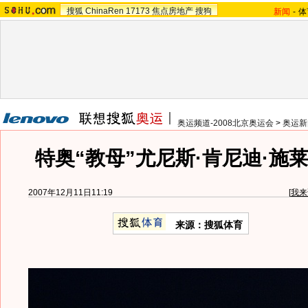
搜狐
ChinaRen
17173
焦点房地产
搜狗
新闻
-
体
奥运频道-2008北京奥运会
>
奥运新
特奥“教母”尤尼斯·肯尼迪·施
2007年12月11日11:19
[
我来
来源：搜狐体育