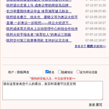
·
联想退出宏基上马 成奥运赞助商提高品牌...
07-12-07 11:20
·
长沙举重期待奥运夺金 体育湘军健儿盼全...
07-12-06 07:45
·
联想提名桑兰、徐永光、廖晓义等为奥运火炬手
07-12-05 10:10
·
直播:一起奥运一起联想——祥云火炬进万...
07-11-24 16:27
·
联想成体育总局水上运动管理中心科技合作伙伴
07-08-08 06:31
·
联想火炬手报名者:"体育狂人"的奥运三部曲
07-07-12 10:26
·
联想交付第三批赛事用机 支持好运北京体...
07-06-12 18:47
更多关于
联想
的新闻>>
用户：
匿名
隐藏地址
设为辩论话题
*搜狗拼音输入法，中文处理专家>>