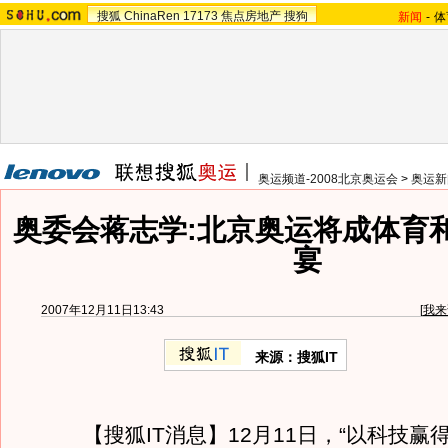
搜狐
ChinaRen
17173
焦点房地产
搜狗
新闻
-
体
奥运频道-2008北京奥运会
>
奥运新
奥委会蒋志学:北京奥运将成体育
宴
2007年12月11日13:43
[
我来
来源：搜狐IT
【搜狐IT消息】12月11日，“以科技赢