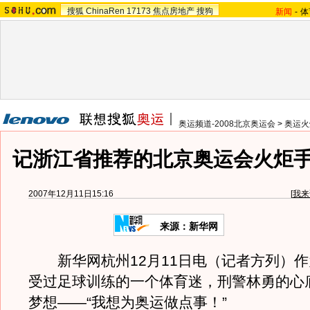
搜狐
ChinaRen
17173
焦点房地产
搜狗
新闻
-
体
奥运频道-2008北京奥运会
>
奥运火
记浙江省推荐的北京奥运会火炬
2007年12月11日15:16
[
我来
来源：新华网
新华网杭州12月11日电（记者方列）作
受过足球训练的一个体育迷，刑警林勇的心
梦想——“我想为奥运做点事！”