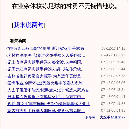
在业余体校练足球的林勇不无惋惜地说。
[
我来说两句
]
相关新闻
·
"想为奥运做点事"的刑警 浙江省火炬手林勇
07-12-11 14:11
·
老树春深更著花(奥运火炬手候选人系列报...
07-12-11 01:31
·
记上海奥运火炬手候选人秦文波:人生祖国...
07-12-09 18:48
·
记黑龙江奥运火炬手候选人胡志强:传承铁...
07-12-08 15:44
·
吉林省推荐奥运会火炬手 为奥运作贡献是...
07-12-08 05:38
·
爱岗敬业 创新不止(奥运火炬手候选人系列...
07-12-08 05:05
·
人去了但债不能死:记奥运火炬手候选人武秀君
07-12-06 15:31
·
日本极右政客当北京奥运火炬手 为东京申...
07-12-06 01:14
·
视频:满文军喜事连连 成首位娱乐圈奥运火炬手
07-12-05 19:22
·
蒙古族火炬手候选人娜日苏:借奥运东风吹...
07-12-05 14:31
更多关于
火炬手
的新闻>>