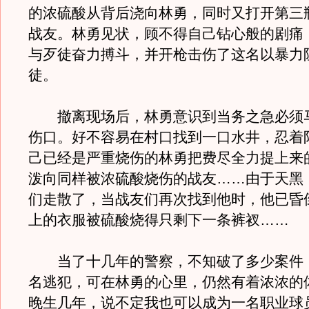
的浓硫酸从背后浇向林勇，同时又打开第三
战友。林勇见状，顾不得自己钻心般的剧痛
与歹徒奋力搏斗，并开枪击伤了这名以暴力
徒。
撤离现场后，林勇意识到当务之急必须
伤口。好不容易在村口找到一口水井，忍着
己已经是严重烧伤的林勇把费尽全力提上来
泼向同样被浓硫酸烧伤的战友……由于天黑
们走散了，当战友们再次找到他时，他已昏
上的衣服被硫酸烧得只剩下一条裤衩……
当了十几年的警察，不知破了多少案件
名逃犯，可在林勇的心里，仍然有着浓浓的
晚生几年，说不定我也可以成为一名职业球