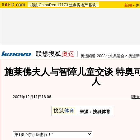
搜狐
ChinaRen
17173
焦点房地产
搜狗
新闻
-
体
奥运频道-2008北京奥运会
>
奥运新
施莱佛夫人与智障儿童交谈 特奥
人
2007年12月11日16:06
[
我来
来源：搜狐体育