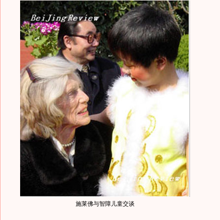
施莱佛与智障儿童交谈