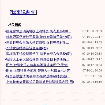
[
我来说两句
]
相关新闻
·
捷克智障运动员赞扬上海特奥 表态愿参加0...
07-11-30 09:03
·
特奥冠军父亲欲开餐馆 接收智障孩子就业(图)
07-10-29 11:17
·
世界特奥会形象大使赵曾曾 后特奥多彩生...
07-10-21 19:43
·
长沙女孩特奥会斩金夺银(图)
07-10-19 09:32
·
深圳元平特校智障学生 特奥会夺六金凯旋(图)
07-10-16 05:14
·
智障人士盛大聚会落幕 特奥会创下多项历...
07-10-12 09:17
·
图文:智障女孩在特奥会闭幕式实现"飞天梦"
07-10-12 08:33
·
图文:上海特奥会闭幕 智障人士尽情展示才艺
07-10-11 20:59
·
特奥会以温情闭幕 中外智障选手缔结友谊(...
07-10-11 11:26
·
上海特奥会开幕式总导演盛赞智障演员表现(图)
07-10-04 19:16