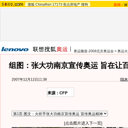
搜狐
ChinaRen
17173
焦点房地产
搜狗
新闻
-
体
奥运频道-2008北京奥运会
>
奥运火
组图：张大功南京宣传奥运 旨在让
2007年12月12日11:38
[
我来
来源：CFP
[点击图片进入下一页]