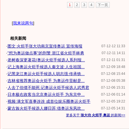
1
2
3
4
下一页
[
我来说两句
]
相关新闻
·
图文:火炬手张大功南京宣传奥运 宣传海报
07-12-12 11:33
·
"想为奥运做点事"的刑警 浙江省火炬手林勇
07-12-11 14:11
·
老树春深更著花(奥运火炬手候选人系列报...
07-12-11 01:31
·
记上海奥运火炬手候选人秦文波:人生祖国...
07-12-09 18:48
·
记黑龙江奥运火炬手候选人胡志强:传承铁...
07-12-08 15:44
·
吉林省推荐奥运会火炬手 为奥运作贡献是...
07-12-08 05:38
·
人去了但债不能死:记奥运火炬手候选人武秀君
07-12-06 15:31
·
日本极右政客当北京奥运火炬手 为东京申...
07-12-06 01:14
·
视频:满文军喜事连连 成首位娱乐圈奥运火炬手
07-12-05 19:22
·
蒙古族火炬手候选人娜日苏:借奥运东风吹...
07-12-05 14:31
更多关于
张大功 火炬手 奥运
的新闻>>