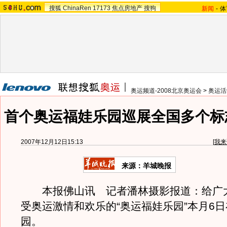
搜狐
ChinaRen
17173
焦点房地产
搜狗
新闻
-
体
奥运频道-2008北京奥运会
>
奥运活
首个奥运福娃乐园巡展全国多个标志
2007年12月12日15:13
[
我来
来源：羊城晚报
本报佛山讯 记者潘林摄影报道：给广
受奥运激情和欢乐的“奥运福娃乐园”本月6
园。