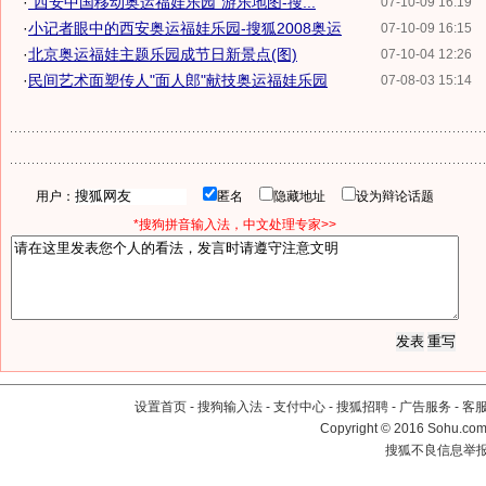
·
"西安中国移动奥运福娃乐园"游乐地图-搜...
07-10-09 16:19
·
小记者眼中的西安奥运福娃乐园-搜狐2008奥运
07-10-09 16:15
·
北京奥运福娃主题乐园成节日新景点(图)
07-10-04 12:26
·
民间艺术面塑传人"面人郎"献技奥运福娃乐园
07-08-03 15:14
用户：
匿名
隐藏地址
设为辩论话题
*搜狗拼音输入法，中文处理专家>>
设置首页
-
搜狗输入法
-
支付中心
-
搜狐招聘
-
广告服务
-
客
Copyright
©
2016 Sohu.com 
搜狐不良信息举