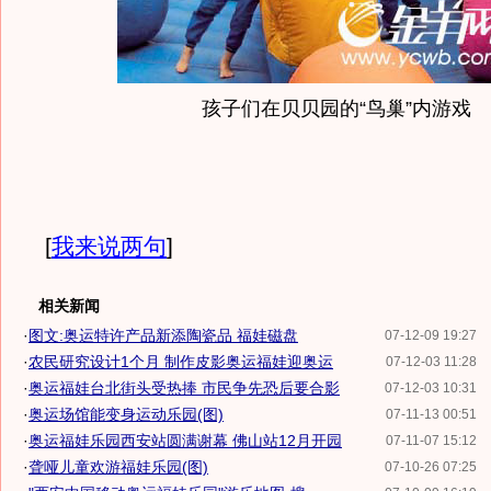
孩子们在贝贝园的“鸟巢”内游戏
[
我来说两句
]
相关新闻
·
图文:奥运特许产品新添陶瓷品 福娃磁盘
07-12-09 19:27
·
农民研究设计1个月 制作皮影奥运福娃迎奥运
07-12-03 11:28
·
奥运福娃台北街头受热捧 市民争先恐后要合影
07-12-03 10:31
·
奥运场馆能变身运动乐园(图)
07-11-13 00:51
·
奥运福娃乐园西安站圆满谢幕 佛山站12月开园
07-11-07 15:12
·
聋哑儿童欢游福娃乐园(图)
07-10-26 07:25