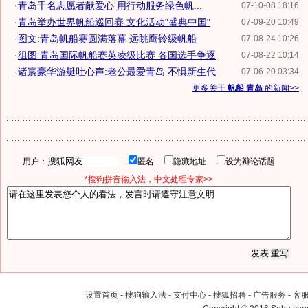
·
青岛千名志愿者献爱心 用行动服务绿色帆...
07-10-08 18:16
·
青岛举办世界帆船巡回赛 文化活动"盛典中国"
07-09-20 10:49
·
图文:青岛帆船赛圆满落幕 远眺鹰铃级帆船
07-08-24 10:26
·
组图:青岛国际帆船赛英凌级比赛 各国选手争逐
07-08-22 10:14
·
诸宸豪华游艇吐心声:老公最爱青岛 不惧新生代
07-06-20 03:34
更多关于
帆船 青岛
的新闻>>
用户：
匿名
隐藏地址
设为辩论话题
*搜狗拼音输入法，中文处理专家>>
设置首页
-
搜狗输入法
-
支付中心
-
搜狐招聘
-
广告服务
-
客