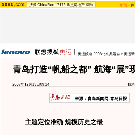
搜狐
ChinaRen
17173
焦点房地产
搜狗
新闻
-
体
奥运频道-2008北京奥运会
>
奥运新
青岛打造“帆船之都” 航海“展”
2007年12月13日09:24
[
我来
来源：青岛新闻网-青岛日报
主题定位准确 规模历史之最