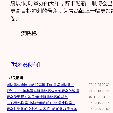
艇展”同时举办的大年，辞旧迎新，航博会
更高目标冲刺的号角，为青岛献上一幅更加
卷。
贺晓艳
[
我来说两句
]
相关新闻
·
国际奥委会国际帆联高度评价 青岛国际帆...
07-12-05 00:31
·
评论:2008年奥运会帆船比赛将点燃青岛的浪漫
07-11-15 02:48
·
青岛旅游局初连玉:奥运帆船比赛的城市
07-11-02 11:19
·
32名青岛队员冲击特奥帆船12金 最小队员...
07-10-10 09:14
·
青岛打造帆船之都先摸"家底" 帆船帆板千余条
07-10-09 09:50