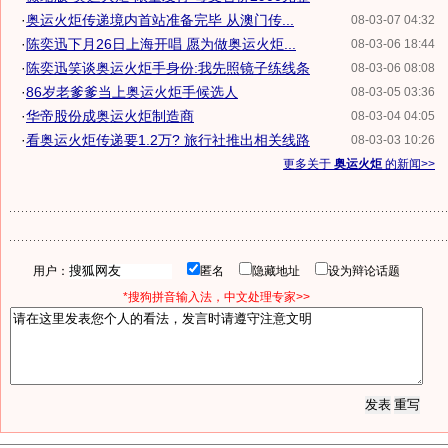
·
奥运火炬传递境内首站准备完毕 从澳门传...
08-03-07 04:32
·
陈奕迅下月26日上海开唱 愿为做奥运火炬...
08-03-06 18:44
·
陈奕迅笑谈奥运火炬手身份:我先照镜子练线条
08-03-06 08:08
·
86岁老爹爹当上奥运火炬手候选人
08-03-05 03:36
·
华帝股份成奥运火炬制造商
08-03-04 04:05
·
看奥运火炬传递要1.2万? 旅行社推出相关线路
08-03-03 10:26
更多关于
奥运火炬
的新闻>>
用户：
匿名
隐藏地址
设为辩论话题
*搜狗拼音输入法，中文处理专家>>