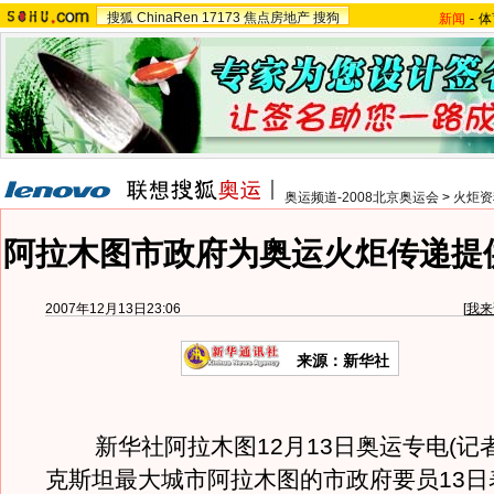
搜狐
ChinaRen
17173
焦点房地产
搜狗
新闻
-
体
奥运频道-2008北京奥运会
>
火炬资
阿拉木图市政府为奥运火炬传递提
2007年12月13日23:06
[
我来
来源：新华社
新华社阿拉木图12月13日奥运专电(记者
克斯坦最大城市阿拉木图的市政府要员13日