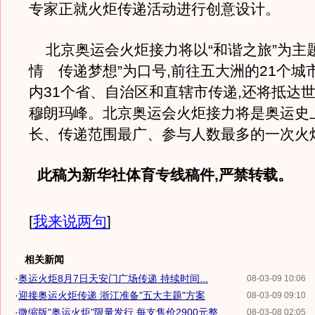
专家正就火炬传递活动进行创意设计。
北京奥运会火炬接力将以“和谐之旅”为主题
情 传递梦想”为口号,前往五大洲的21个城
内31个省、自治区和直辖市传递,还将抵达
穆朗玛峰。北京奥运会火炬接力将是奥运史
长、传递范围最广、参与人数最多的一次火炬
此稿为新华社体育专线稿件,严禁转载。
[
我来说两句
]
相关新闻
·
奥运火炬8月7日天安门广场传递 持续时间...
08-03-09 10:06
·
迎接奥运火炬传递 浙江准备"五大主题"方案
08-03-09 09:10
·
微缩版"奥运火炬"限量发行 每支售价2900元整
08-03-08 02:05