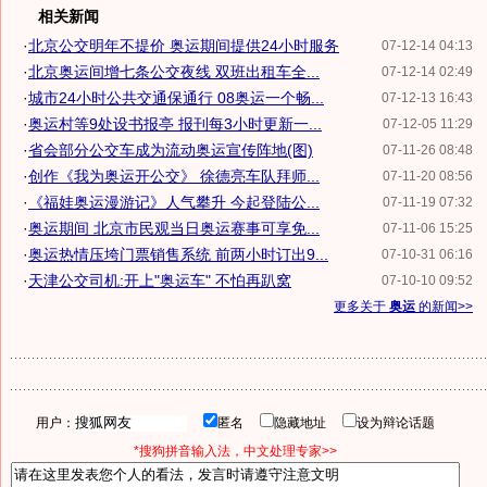
相关新闻
·
北京公交明年不提价 奥运期间提供24小时服务
07-12-14 04:13
·
北京奥运间增七条公交夜线 双班出租车全...
07-12-14 02:49
·
城市24小时公共交通保通行 08奥运一个畅...
07-12-13 16:43
·
奥运村等9处设书报亭 报刊每3小时更新一...
07-12-05 11:29
·
省会部分公交车成为流动奥运宣传阵地(图)
07-11-26 08:48
·
创作《我为奥运开公交》 徐德亮车队拜师...
07-11-20 08:56
·
《福娃奥运漫游记》人气攀升 今起登陆公...
07-11-19 07:32
·
奥运期间 北京市民观当日奥运赛事可享免...
07-11-06 15:25
·
奥运热情压垮门票销售系统 前两小时订出9...
07-10-31 06:16
·
天津公交司机:开上"奥运车" 不怕再趴窝
07-10-10 09:52
更多关于
奥运
的新闻>>
用户：
匿名
隐藏地址
设为辩论话题
*搜狗拼音输入法，中文处理专家>>