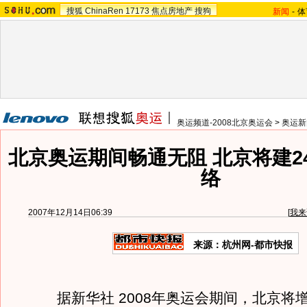
搜狐
ChinaRen
17173
焦点房地产
搜狗
新闻
-
体
奥运频道-2008北京奥运会
>
奥运新
北京奥运期间畅通无阻 北京将建2
络
2007年12月14日06:39
[
我来
来源：杭州网-都市快报
据新华社 2008年奥运会期间，北京将