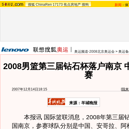
搜狐
ChinaRen
17173
焦点房地产
搜狗
新闻
-
体
奥运频道-2008北京奥运会
>
奥运备
2008男篮第三届钻石杯落户南京
赛
2007年12月14日18:15
[
我来
来源：羊城晚报
本报讯 国际篮联消息，2008年第三届
国南京，参赛球队分别是中国、安哥拉、阿