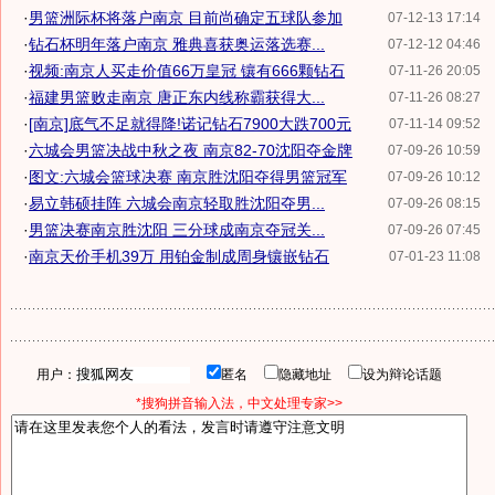
·
男篮洲际杯将落户南京 目前尚确定五球队参加
07-12-13 17:14
·
钻石杯明年落户南京 雅典喜获奥运落选赛...
07-12-12 04:46
·
视频:南京人买走价值66万皇冠 镶有666颗钻石
07-11-26 20:05
·
福建男篮败走南京 唐正东内线称霸获得大...
07-11-26 08:27
·
[南京]底气不足就得降!诺记钻石7900大跌700元
07-11-14 09:52
·
六城会男篮决战中秋之夜 南京82-70沈阳夺金牌
07-09-26 10:59
·
图文:六城会篮球决赛 南京胜沈阳夺得男篮冠军
07-09-26 10:12
·
易立韩硕挂阵 六城会南京轻取胜沈阳夺男...
07-09-26 08:15
·
男篮决赛南京胜沈阳 三分球成南京夺冠关...
07-09-26 07:45
·
南京天价手机39万 用铂金制成周身镶嵌钻石
07-01-23 11:08
用户：
匿名
隐藏地址
设为辩论话题
*搜狗拼音输入法，中文处理专家>>