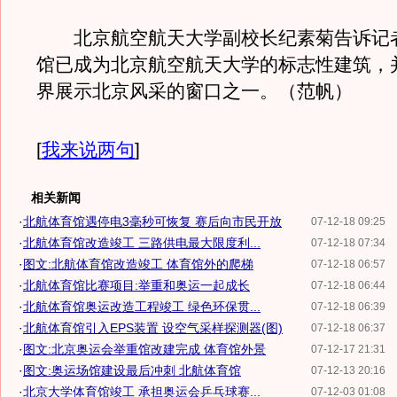
北京航空航天大学副校长纪素菊告诉记
馆已成为北京航空航天大学的标志性建筑，
界展示北京风采的窗口之一。（范帆）
[
我来说两句
]
相关新闻
·
北航体育馆遇停电3毫秒可恢复 赛后向市民开放
07-12-18 09:25
·
北航体育馆改造竣工 三路供电最大限度利...
07-12-18 07:34
·
图文:北航体育馆改造竣工 体育馆外的爬梯
07-12-18 06:57
·
北航体育馆比赛项目:举重和奥运一起成长
07-12-18 06:44
·
北航体育馆奥运改造工程竣工 绿色环保贯...
07-12-18 06:39
·
北航体育馆引入EPS装置 设空气采样探测器(图)
07-12-18 06:37
·
图文:北京奥运会举重馆改建完成 体育馆外景
07-12-17 21:31
·
图文:奥运场馆建设最后冲刺 北航体育馆
07-12-13 20:16
·
北京大学体育馆竣工 承担奥运会乒乓球赛...
07-12-03 01:08