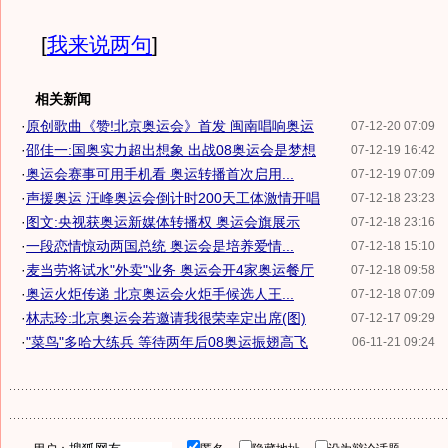
[
我来说两句
]
相关新闻
·
原创歌曲《赞!北京奥运会》首发 闽南唱响奥运
07-12-20 07:09
·
邵佳一:国奥实力超出想象 出战08奥运会是梦想
07-12-19 16:42
·
奥运会赛事可用手机看 奥运转播首次启用...
07-12-19 07:09
·
声援奥运 汪峰奥运会倒计时200天工体激情开唱
07-12-18 23:23
·
图文:央视获奥运新媒体转播权 奥运会旗展示
07-12-18 23:16
·
一段恋情惊动两国总统 奥运会是培养爱情...
07-12-18 15:10
·
麦当劳将试水"外卖"业务 奥运会开4家奥运餐厅
07-12-18 09:58
·
奥运火炬传递 北京奥运会火炬手候选人王...
07-12-18 07:09
·
林志玲:北京奥运会若邀请我很荣幸定出席(图)
07-12-17 09:29
·
"菜鸟"多哈大练兵 等待两年后08奥运振翅高飞
06-11-21 09:24