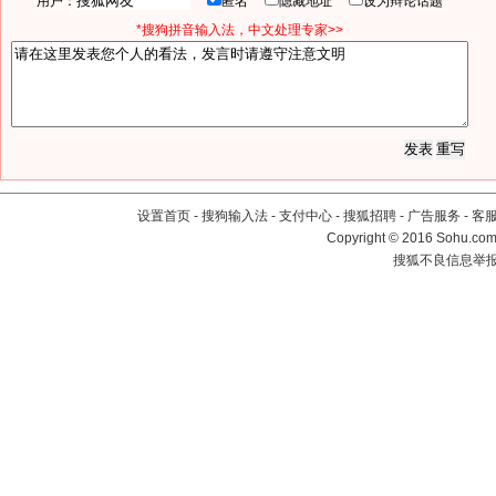
用户：
匿名
隐藏地址
设为辩论话题
*搜狗拼音输入法，中文处理专家>>
设置首页
-
搜狗输入法
-
支付中心
-
搜狐招聘
-
广告服务
-
客
Copyright
©
2016 Sohu.com 
搜狐不良信息举