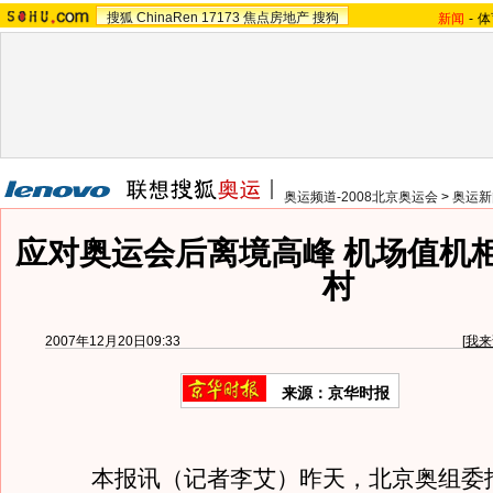
搜狐
ChinaRen
17173
焦点房地产
搜狗
新闻
-
体
奥运频道-2008北京奥运会
>
奥运新
应对奥运会后离境高峰 机场值机
村
2007年12月20日09:33
[
我来
来源：京华时报
本报讯（记者李艾）昨天，北京奥组委