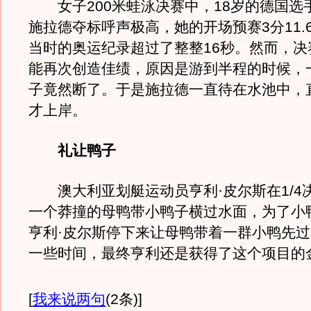
女子200米蛙泳决赛中，18岁的德国选手
施拉德夺标呼声极高，她的开场预赛3分11.
当时的奥运纪录超过了整整16秒。然而，决
能再次创造佳绩，原因是游到半程的时候，
子竟然断了。于是施拉德一直待在水池中，
才上岸。
礼让鸭子
澳大利亚划艇运动员亨利·皮尔斯在1/4
一个莽撞的母鸭带小鸭子横过水面，为了小
亨利·皮尔斯停下来让母鸭带着一群小鸭先
一些时间，最终亨利还是获得了这个项目的
[
我来说两句
(2条)
]