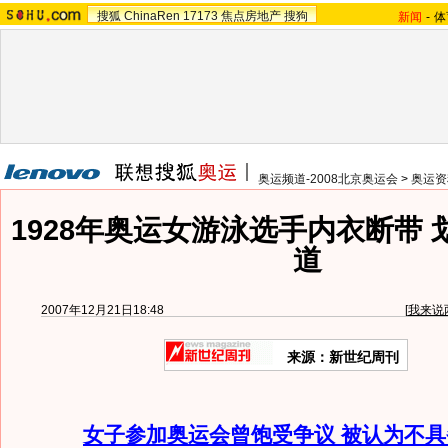
搜狐
ChinaRen
17173
焦点房地产
搜狗
新闻
-
体
奥运频道-2008北京奥运会
>
奥运资
1928年奥运女游泳选手内衣断带
道
2007年12月21日18:48
[
我来说
来源：新世纪周刊
女子参加奥运会曾饱受争议 被认为不