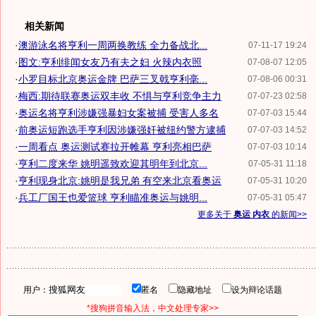
相关新闻
·
澳游泳名将亨利一周两换教练 全力备战北...
07-11-17 19:24
·
图文:亨利绯闻女友乃有夫之妇 火辣内衣照
07-08-07 12:05
·
小罗目标北京奥运金牌 巴萨三叉戟亨利毫...
07-08-06 00:31
·
梅西:期待联赛奥运双丰收 不惧与亨利竞争主力
07-07-23 02:58
·
奥运名将亨利涉嫌强暴妇女案被捕 受害人多名
07-07-03 15:44
·
前奥运短跑选手亨利因涉嫌强奸被纽约警方逮捕
07-07-03 14:52
·
一周看点 奥运测试赛拉开帷幕 亨利亮相巴萨
07-07-03 10:14
·
亨利二度来华 姚明遥致欢迎其明年到北京...
07-05-31 11:18
·
亨利现身北京:姚明是我兄弟 有空来北京看奥运
07-05-31 10:20
·
兵工厂国王也爱篮球 亨利瞄准奥运与姚明...
07-05-31 05:47
更多关于
奥运 内衣
的新闻>>
用户：
匿名
隐藏地址
设为辩论话题
*搜狗拼音输入法，中文处理专家>>