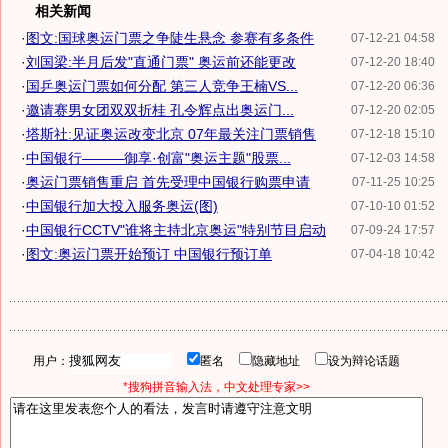
相关新闻
·
图文:国球奥运门票之争陡生悬念 参赛有多条件
07-12-21 04:58
·
刘国梁:半月后发"直通门票" 奥运前还能更改
07-12-20 18:40
·
国乒奥运门票如何分配 第三人竞争王楠VS...
07-12-20 06:36
·
邀请赛男女团双双折桂 孔令辉点出奥运门...
07-12-20 02:05
·
塔斯社:见证奥运改变北京 07年最关注门票销售
07-12-18 15:10
·
中国银行———御享·创富"奥运主题"股票...
07-12-03 14:58
·
奥运门票销售重启 首先受理中国银行购票申请
07-11-25 10:25
·
中国银行加大投入服务奥运(图)
07-10-10 01:52
·
中国银行CCTV"谁将主持北京奥运"特别节目启动
07-09-24 17:57
·
图文:奥运门票开始预订 中国银行预订单
07-04-18 10:42
用户：
匿名
隐藏地址
设为辩论话题
*搜狗拼音输入法，中文处理专家>>