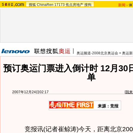
搜狐
ChinaRen
17173
焦点房地产
搜狗
新闻
-
体
奥运频道-2008北京奥运会
>
奥运新
预订奥运门票进入倒计时 12月3
单
2007年12月24日02:17
[
我来
来源：竞报
竞报讯(记者崔鲸涛)今天，距离北京200