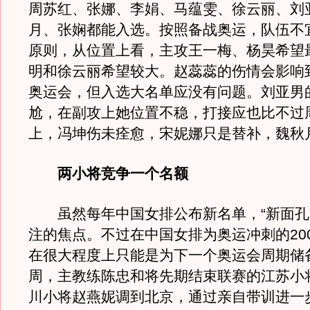
周苏红、张娜、李娟、马蕴雯、徐云丽、刘
月、张娴都能入选。按照备战奥运，队伍不
原则，从位置上看，主攻王一梅、杨昊希望
明和徐云丽希望较大。赵蕊蕊的伤情会影响
奥运会，但入选大名单应没有问题。刘亚男
尬，在副攻上她位置不稳，打接应也比不过
上，冯坤伤未痊愈，宋妮娜只是替补，魏秋
两小将竞争一个名额
虽然每年中国女排公布新名单，“新面孔
注的焦点。不过在中国女排为奥运冲刺的20
在很大程度上只能是为下一个奥运会周期储
周，主教练陈忠和将先期结束联赛的江苏小
川小将赵燕妮调到北京，通过亲自带训进一