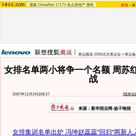
搜狐
ChinaRen
17173
焦点房地产
搜狗
新闻
-
体
奥运频道-2008北京奥运会
>
奥运备
女排名单两小将争一个名额 周苏
战
2007年12月24日08:27
[
我来说
来源：新华报业网-扬子晚报
女排集训名单出炉 冯坤赵蕊蕊"回归"两新人