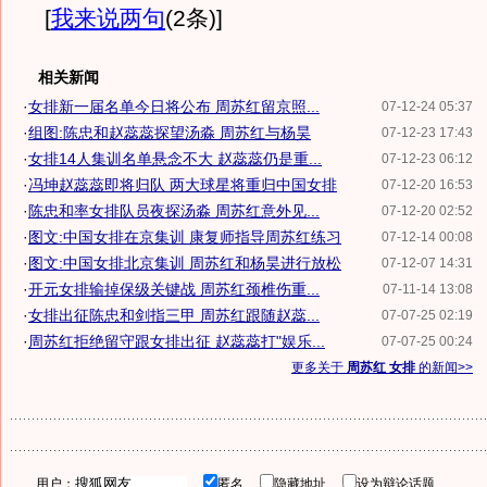
[
我来说两句
(2条)
]
相关新闻
·
女排新一届名单今日将公布 周苏红留京照...
07-12-24 05:37
·
组图:陈忠和赵蕊蕊探望汤淼 周苏红与杨昊
07-12-23 17:43
·
女排14人集训名单悬念不大 赵蕊蕊仍是重...
07-12-23 06:12
·
冯坤赵蕊蕊即将归队 两大球星将重归中国女排
07-12-20 16:53
·
陈忠和率女排队员夜探汤淼 周苏红意外见...
07-12-20 02:52
·
图文:中国女排在京集训 康复师指导周苏红练习
07-12-14 00:08
·
图文:中国女排北京集训 周苏红和杨昊进行放松
07-12-07 14:31
·
开元女排输掉保级关键战 周苏红颈椎伤重...
07-11-14 13:08
·
女排出征陈忠和剑指三甲 周苏红跟随赵蕊...
07-07-25 02:19
·
周苏红拒绝留守跟女排出征 赵蕊蕊打"娱乐...
07-07-25 00:24
更多关于
周苏红 女排
的新闻>>
用户：
匿名
隐藏地址
设为辩论话题