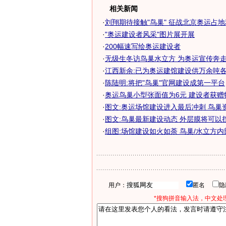
相关新闻
·
刘翔期待接触"鸟巢" 征战北京奥运占
·
"奥运建设者风采"图片展开展
·
200幅速写绘奥运建设者
·
无级生冬访鸟巢水立方 为奥运宣传奔走拍
·
江西新余:已为奥运建馆建设供万余吨
·
陈陆明:将把"鸟巢"官网建设成第一平台
·
奥运鸟巢小型张面值为6元 建设者获赠
·
图文:奥运场馆建设进入最后冲刺 鸟巢
·
图文:鸟巢最新建设动态 外层膜将可以
·
组图:场馆建设如火如荼 鸟巢/水立方
用户：
匿名
*搜狗拼音输入法，中文处理