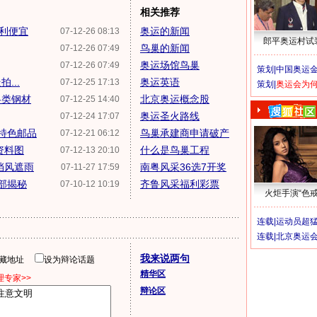
相关推荐
地利便宜
奥运的新闻
07-12-26 08:13
郎平奥运村试
鸟巢的新闻
07-12-26 07:49
奥运场馆鸟巢
07-12-26 07:49
策划|
中国奥运金
...
奥运英语
07-12-25 17:13
策划|
奥运会为
各类钢材
北京奥运概念股
07-12-25 14:40
奥运圣火路线
07-12-24 17:07
特色邮品
鸟巢承建商申请破产
07-12-21 06:12
资料图
什么是鸟巢工程
07-12-13 20:10
挡风遮雨
南粤风采36选7开奖
07-11-27 17:59
内部揭秘
齐鲁风采福利彩票
07-10-12 10:19
火炬手演“色戒
连载|
运动员超
连载|
北京奥运
我来说两句
隐藏地址
设为辩论话题
精华区
专家>>
辩论区