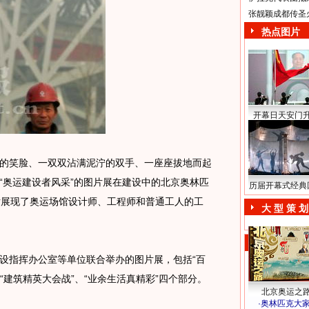
张靓颖成都传圣
热点图片
开幕日天安门
笑脸、一双双沾满泥泞的双手、一座座拔地而起
“奥运建设者风采”的图片展在建设中的北京奥林匹
历届开幕式经典
片展现了奥运场馆设计师、工程师和普通工人的工
大 型 策 划
建设指挥办公室等单位联合举办的图片展，包括“百
“建筑精英大会战”、“业余生活真精彩”四个部分。
北京奥运之
·
奥林匹克大