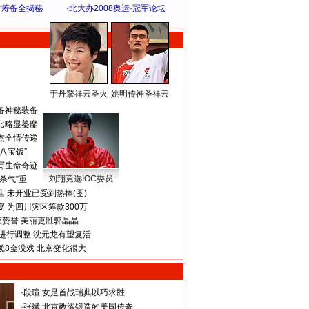
方筹备全揭秘
·
北大办2008奥运·冠军论坛
于丹擎祥云圣火
姚明传神圣祥云
体 育 热 点
备神秘装备
比略显萎靡
杰全情传递
八宝饭”
写生命奇迹
刘翔竞选IOC委员
杀气”重
 未开业已受到热捧(图)
 为四川灾区筹款300万
获赞誉 美丽更胜郭晶晶
进行调整 沈元龙有望复活
揽8金没戏 北京变化很大
·
段暄
|
女足首战瑞典以巧求胜
·
张斌
|
北京教练锻造的美国传奇