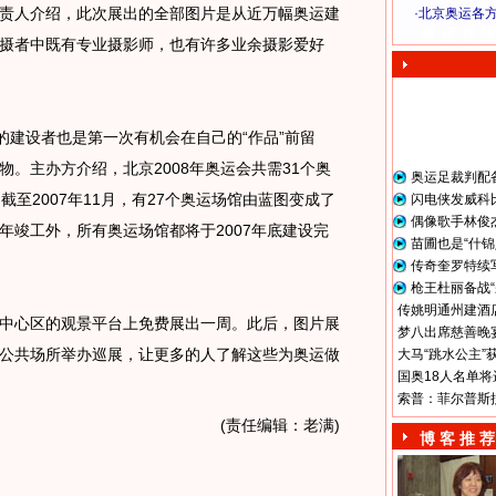
责人介绍，此次展出的全部图片是从近万幅奥运建
·
北京奥运各
奥 运 视 频
摄者中既有专业摄影师，也有许多业余摄影爱好
建设者也是第一次有机会在自己的“作品”前留
。主办方介绍，北京2008年奥运会共需31个奥
奥运足裁判配
截至2007年11月，有27个奥运场馆由蓝图变成了
闪电侠发威科
偶像歌手林俊
8年竣工外，所有奥运场馆都将于2007年底建设完
苗圃也是“什锦
传奇奎罗特续
枪王杜丽备战“
传姚明通州建酒店
心区的观景平台上免费展出一周。此后，图片展
梦八出席慈善晚宴
公共场所举办巡展，让更多的人了解这些为奥运做
大马“跳水公主”
国奥18人名单将
索普：菲尔普斯
(责任编辑：老满)
博 客 推 荐