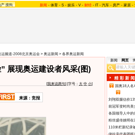
地产
搜狗
新闻
-
体育
-
S
-
娱乐
-
V
-
财经
-
IT
-
汽车
-
房产
-
家居
-
奥运频道-2008北京奥运会
>
奥运新闻
>
各界奥运新闻
新闻
网页
” 展现奥运建设者风采(图)
精 彩 新 闻
[
我来说两句
] [字号：
大
中
小
]
国奥18人
1
2
来源：竞报
刘翔双腿估价13
前冠军变时尚美
各国领导人中的
粉丝盛传姚明在通
110米栏新纪录
伊拉克代表团抵京