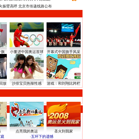
火振臂高呼 北京市传递线路公布
升旗
小董进中国奥运首球
开幕式中国旗手风采
回放
沙排宝贝热辣性感
游戏：和刘翔比跨栏
路
点亮我的奥运
圣火到我家
家庭
·
五环下的遗憾