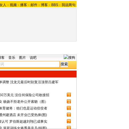
女人
-
视频
-
播客
-
邮件
-
博客
-
BBS
-
我说两句
博客
音乐
图片
说吧
名单调整 沈龙元最后时刻复活顶替吕建军
50万美元 没任何保险公司敢接招
3
女 杨扬不拒老外公开索吻（图）
4
体育健将：他们也是运动佼佼者
5
州建酒店 未开业已受热捧(图)
6
被认可 罗伯斯超越刘翔已成事实
7
 冒死训练女将秀美非凡(组图)
8