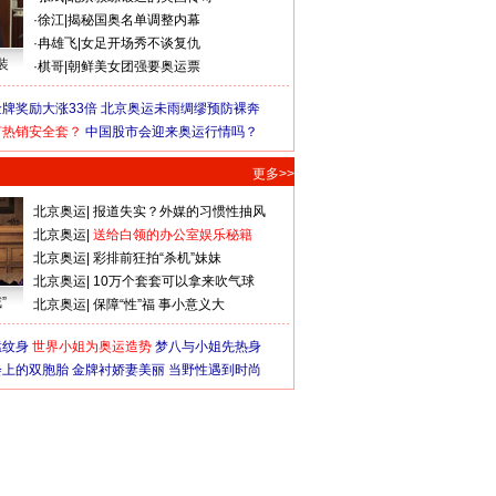
·
徐江
|
揭秘国奥名单调整内幕
·
冉雄飞
|
女足开场秀不谈复仇
装
·
棋哥
|
朝鲜美女团强要奥运票
牌奖励大涨33倍
北京奥运未雨绸缪预防裸奔
何热销安全套？
中国股市会迎来奥运行情吗？
更多>>
北京奥运
|
报道失实？外媒的习惯性抽风
北京奥运
|
送给白领的办公室娱乐秘籍
北京奥运
|
彩排前狂拍“杀机”妹妹
北京奥运
|
10万个套套可以拿来吹气球
”
北京奥运
|
保障“性”福 事小意义大
猛纹身
世界小姐为奥运造势
梦八与小姐先热身
会上的双胞胎
金牌衬娇妻美丽
当野性遇到时尚