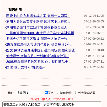
相关新闻
·
田管中心公布奥运备战方案 刘翔一人两医...
07-12-26 11:05
·
刘翔为奥运放弃黄金联赛 展才艺不上春晚...
07-12-26 08:55
·
刘翔坦然面对与世姐绯闻 紧张备战奥运无...
07-12-23 04:30
·
一起奥运圆梦2008 "奥运联想千县行"走进温州
07-09-24 15:07
·
奥运火炬手浙江区选拔 新温州人抢第一张...
07-09-09 06:22
·
25万在京温州人共迎绿色奥运 倡导每月8号...
07-07-23 14:41
·
图文:伊利奥运健康中国行温州现场 向胜利前进
07-06-27 20:40
·
燃情温州 激情六月--伊利奥运健康大使选...
07-06-21 14:23
·
2008尊温州祥龙包装奥运 作为特许商品全...
07-06-15 07:31
·
国航"奥运吉祥号"首航温州
06-11-22 14:44
用户：
匿名
隐藏地址
设为辩论话题
*搜狗拼音输入法，中文处理专家>>