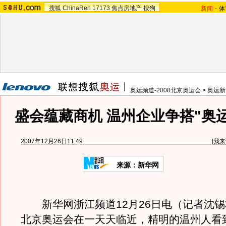
搜狐
ChinaRen
17173
焦点房地产
搜狗
新闻
-
体
奥运频道-2008北京奥运会
>
奥运新
盛会蕴藏商机 温州企业争搭"奥
2007年12月26日11:49
[
我来
来源：新华网
新华网浙江频道12月26日电（记者沈锡权
北京奥运会在一天天临近，精明的温州人看