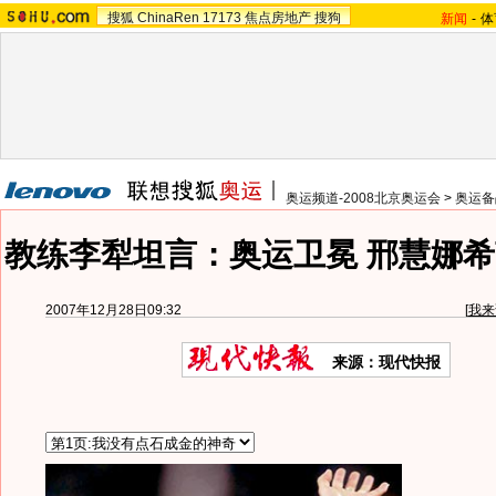
搜狐
ChinaRen
17173
焦点房地产
搜狗
新闻
-
体
奥运频道-2008北京奥运会
>
奥运备
教练李犁坦言：奥运卫冕 邢慧娜希
2007年12月28日09:32
[
我来
来源：现代快报