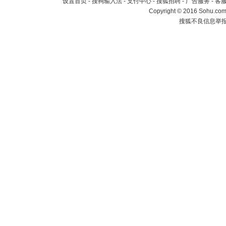
设置首页
-
搜狗输入法
-
支付中心
-
搜狐招聘
-
广告服务
-
客
Copyright
©
2016 Sohu.com 
搜狐不良信息举