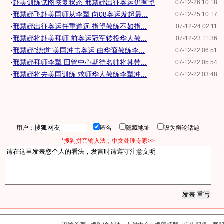
·
赴美训练试图恢复状态 邢慧娜出征奥运仍有望
07-12-26 10:18
·
邢慧娜飞赴美国师从李犁 向08奥运发起最...
07-12-25 10:17
·
邢慧娜出征奥运任重道远 指望教练不如指...
07-12-24 02:11
·
邢慧娜将赴美拜师 前奥运冠军转投华人教...
07-12-23 11:36
·
邢慧娜"绕道"美国冲击奥运 由华裔教练李...
07-12-22 06:51
·
邢慧娜拜师李犁 田管中心期待名帅将其带...
07-12-22 05:54
·
邢慧娜将去美国训练 求师华人教练李犁冲...
07-12-22 03:48
用户：
匿名
隐藏地址
设为辩论话题
*搜狗拼音输入法，中文处理专家>>