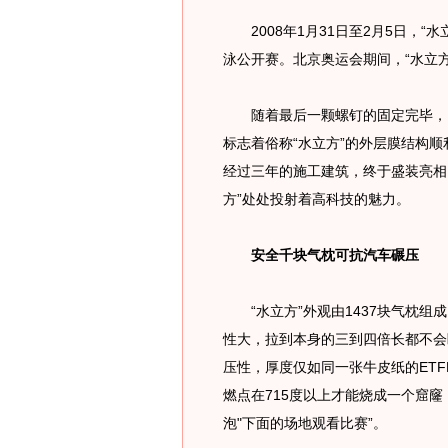
2008年1月31日至2月5日，“水
泳公开赛。北京奥运会期间，“水立
随着最后一颗螺钉的固定完毕，国
标志着俗称“水立方”的外层膜结构顺
经过三年的施工建筑，终于盛装亮相
方”处处投射着高科技的魅力。
安全千块气枕可抗汽车碾压
“水立方”外观由1437块气枕组成
性大，拉到本身的三到四倍长都不会断
压性，厚度仅如同一张牛皮纸的ET
燃点在715度以上才能烧成一个窟窿
泡"下面的场地观看比赛”。