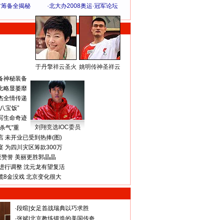
方筹备全揭秘
·
北大办2008奥运·冠军论坛
于丹擎祥云圣火
姚明传神圣祥云
体 育 热 点
备神秘装备
比略显萎靡
杰全情传递
八宝饭”
写生命奇迹
刘翔竞选IOC委员
杀气”重
 未开业已受到热捧(图)
 为四川灾区筹款300万
获赞誉 美丽更胜郭晶晶
进行调整 沈元龙有望复活
揽8金没戏 北京变化很大
·
段暄
|
女足首战瑞典以巧求胜
·
张斌
|
北京教练锻造的美国传奇