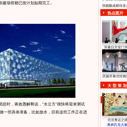
有新建场馆都已按计划如期完工。
张靓颖成都传圣
热点图片
开幕日天安门
历届开幕式经典
大 型 策 划
息时，蒋效愚解释说，“水立方”很快将迎来测试
做一些具体准备，比如放水，目前这些工作正在进
北京奥运之
·
奥林匹克大