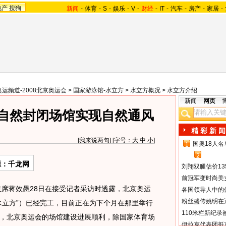
地产
搜狗
新闻
-
体育
-
S
-
娱乐
-
V
-
财经
-
IT
-
汽车
-
房产
-
家居
-
奥运频道-2008北京奥运会
>
国家游泳馆-水立方
>
水立方概况
>
水立方介绍
新闻
网页
 自然封闭场馆实现自然通风
精 彩 新 闻
[
我来说两句
] [字号：
大
中
小
]
国奥18人
1
2
源：千龙网
刘翔双腿估价13
前冠军变时尚美
席蒋效愚28日在接受记者采访时透露，北京奥运
各国领导人中的
粉丝盛传姚明在通
水立方”）已经完工，目前正在为下个月在那里举行
110米栏新纪录
，北京奥运会的场馆建设进展顺利，除国家体育场
伊拉克代表团抵京