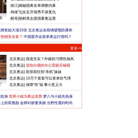
·
徐江
|
揭秘国奥名单调整内幕
·
冉雄飞
|
女足开场秀不谈复仇
装
·
棋哥
|
朝鲜美女团强要奥运票
牌奖励大涨33倍
北京奥运未雨绸缪预防裸奔
何热销安全套？
中国股市会迎来奥运行情吗？
更多>>
北京奥运
|
报道失实？外媒的习惯性抽风
北京奥运
|
送给白领的办公室娱乐秘籍
北京奥运
|
彩排前狂拍“杀机”妹妹
北京奥运
|
10万个套套可以拿来吹气球
”
北京奥运
|
保障“性”福 事小意义大
猛纹身
世界小姐为奥运造势
梦八与小姐先热身
会上的双胞胎
金牌衬娇妻美丽
当野性遇到时尚