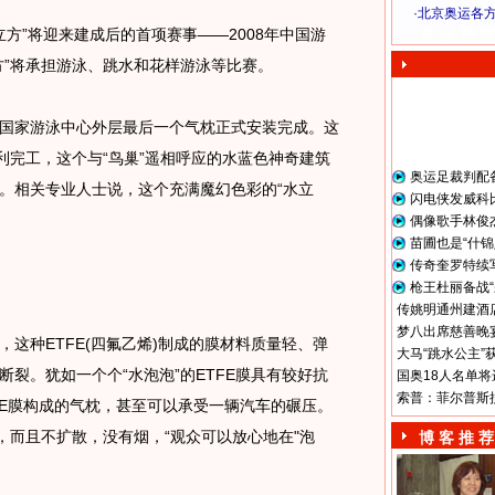
·
北京奥运各
立方”将迎来建成后的首项赛事——2008年中国游
奥 运 视 频
方”将承担游泳、跳水和花样游泳等比赛。
家游泳中心外层最后一个气枕正式安装完成。这
利完工，这个与“鸟巢”遥相呼应的水蓝色神奇建筑
奥运足裁判配
。
相关专业人士说，这个充满魔幻色彩的“水立
闪电侠发威科
偶像歌手林俊
苗圃也是“什锦
传奇奎罗特续
枪王杜丽备战“
传姚明通州建酒店
梦八出席慈善晚宴
，这种ETFE(四氟乙烯)制成的膜材料质量轻、弹
大马“跳水公主”
裂。犹如一个个“水泡泡”的ETFE膜具有较好抗
国奥18人名单将
索普：菲尔普斯
FE膜构成的气枕，甚至可以承受一辆汽车的碾压。
，而且不扩散，没有烟，“观众可以放心地在"泡
博 客 推 荐