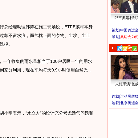
郎平奥运村试
总经理助理韩涛在施工现场说，ETFE膜材本身
策划|
中国奥运金
过却不留水痕，而气枕上面的杂物、尘埃、尘土
策划|
奥运会为
洗掉。
一年收集的雨水量相当于100户居民一年的用水
到充分利用，现在平均每天9.9小时使用自然光，
火炬手演“色戒
连载|
运动员超
连载|
北京奥运
小明表示，“水立方”的设计充分考虑透气问题和