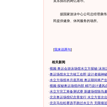
英东捐出的两亿港币。
据国家游泳中心公司总经理康伟介
民提供健身、休闲服务的场所。
[
我来说两句
]
相关新闻
·
视频:奥运会游泳场馆水立方探秘 泳池
·
奥运场馆水立方竣工在即 设计者揭神秘面
·
水立方场馆本月底亮相 奥运期间将产生42
·
视频:探秘奥运场馆内部 精巧设计通风
·
水立方完工筹备测试赛 新建场馆除鸟巢外
·
北京奥运场馆纪念章发行 水立方首次出
·
北京马拉松赛选手跑过水立方 无限接近奥