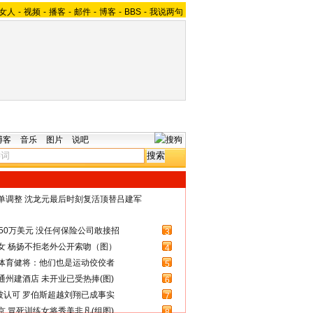
女人
-
视频
-
播客
-
邮件
-
博客
-
BBS
-
我说两句
博客
音乐
图片
说吧
名单调整 沈龙元最后时刻复活顶替吕建军
50万美元 没任何保险公司敢接招
3
女 杨扬不拒老外公开索吻（图）
4
体育健将：他们也是运动佼佼者
5
州建酒店 未开业已受热捧(图)
6
被认可 罗伯斯超越刘翔已成事实
7
 冒死训练女将秀美非凡(组图)
8