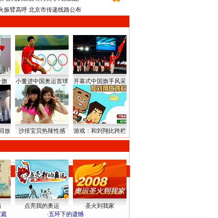
火振臂高呼 北京市传递线路公布
升旗
小董进中国奥运首球
开幕式中国旗手风采
回放
沙排宝贝热辣性感
游戏：和刘翔比跨栏
路
点亮我的奥运
圣火到我家
家庭
·
五环下的遗憾