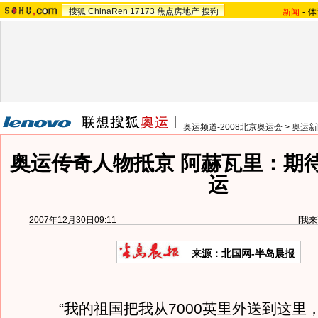
搜狐
ChinaRen
17173
焦点房地产
搜狗
新闻
-
体
奥运频道-2008北京奥运会
>
奥运新
奥运传奇人物抵京 阿赫瓦里：期
运
2007年12月30日09:11
[
我来
来源：北国网-半岛晨报
“我的祖国把我从7000英里外送到这里