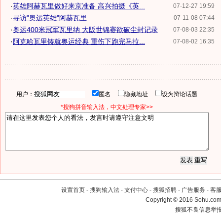
·
英雄阿赫瓦里做好来京准备 高兴拍摄《英...
07-12-27 19:59
·
寻访"奥运英雄"阿赫瓦里
07-11-08 07:44
·
奥运400米冠军瓦里纳 大阪世锦赛欲破尘封记录
07-08-03 22:35
·
阿克哈瓦里铸就奥运经典 重伤下跑完马拉...
07-08-02 16:35
用户：
匿名
隐藏地址
设为辩论话题
*搜狗拼音输入法，中文处理专家>>
设置首页
-
搜狗输入法
-
支付中心
-
搜狐招聘
-
广告服务
-
客
Copyright
©
2016 Sohu.com 
搜狐不良信息举