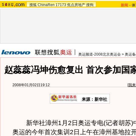
搜狐
ChinaRen
17173
焦点房地产
搜狗
新闻
-
体
奥运频道-2008北京奥运会
>
奥运备
赵蕊蕊冯坤伤愈复出 首次参加国
2008年01月02日19:12
[
我来
来源：新华社
新华社漳州1月2日奥运专电(记者胡苏)
奥运的今年首次集训2日上午在漳州基地拉