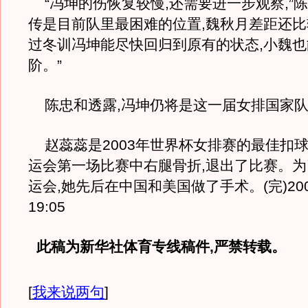
“冯坤的伤恢复较慢,还需要进一步观察,”陈
传是目前队里最困难的位置,魏秋月差距还比
过冬训冯坤能尽快回归到原有的状态,小魏
阶。”
陈忠和透露,冯坤仍将是这一届女排国家队
赵蕊蕊是2003年世界杯女排赛的最佳扣球
运会第一场比赛中右腿骨折,退出了比赛。
运会,她先后在中国和美国做了手术。(完)2008/
19:05
此稿为新华社体育专线稿件,严禁转载。
[
我来说两句
]