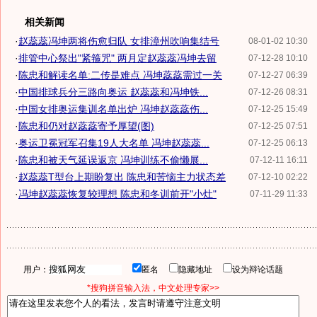
相关新闻
·
赵蕊蕊冯坤两将伤愈归队 女排漳州吹响集结号
08-01-02 10:30
·
排管中心祭出"紧箍咒" 两月定赵蕊蕊冯坤去留
07-12-28 10:10
·
陈忠和解读名单:二传是难点 冯坤蕊蕊需过一关
07-12-27 06:39
·
中国排球兵分三路向奥运 赵蕊蕊和冯坤铁...
07-12-26 08:31
·
中国女排奥运集训名单出炉 冯坤赵蕊蕊伤...
07-12-25 15:49
·
陈忠和仍对赵蕊蕊寄予厚望(图)
07-12-25 07:51
·
奥运卫冕冠军召集19人大名单 冯坤赵蕊蕊...
07-12-25 06:13
·
陈忠和被天气延误返京 冯坤训练不偷懒展...
07-12-11 16:11
·
赵蕊蕊T型台上期盼复出 陈忠和苦恼主力状态差
07-12-10 02:22
·
冯坤赵蕊蕊恢复较理想 陈忠和冬训前开"小灶"
07-11-29 11:33
用户：
匿名
隐藏地址
设为辩论话题
*搜狗拼音输入法，中文处理专家>>