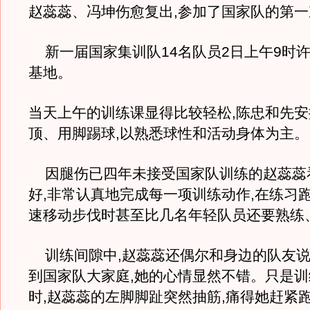
赵蕊蕊、冯坤伤愈复出,参加了国家队的第
新一届国家集训队14名队员2日上午9时
基地。
当天上午的训练课显得比较轻松,陈忠和先
顶、用脚踢球,以熟悉球性和活动身体为主。
因腿伤已四年未接受国家队训练的赵蕊蕊
好,非常认真地完成每一项训练动作,在练习
速移动步伐时甚至比几名年轻队员还要熟练
训练间隙中,赵蕊蕊还偶尔和身边的队友说
到国家队大家庭,她的心情显然不错。只是
时,赵蕊蕊的左脚脚趾突然抽筋,痛得她赶紧跑