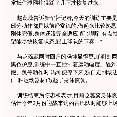
掌抵住球网柱猛踩了几下才恢复过来。
赵蕊蕊告诉新华社记者,今天的训练主要是
部分动作都是以前经常练的,做起来比较熟悉
刚休完假,身体还没完全适应,所以脚趾有点抽筋
望能尽快恢复状态,跟上球队的节奏。”
与赵蕊蕊同时回归的冯坤显得更加谨慎,两
黑色护膝,训练中一直控制着运动幅度。遇
跑、跳等动作时,冯坤便停下来,独自走到场边
(一种运动器材)做起了身体恢复。
训练结束后陈忠和表示,目前赵蕊蕊身体恢
估计今年2月份迎战来访的古巴队时能够上