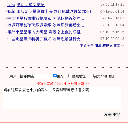
·
商海,奥运明星新赛场
07-12-11 17:21
·
视频:田坛两明星聚首上海 刘翔鲍威尔展望2008
07-12-08 01:14
·
中国明星形象排行榜发布 周笔畅榜首刘翔...
07-11-28 14:02
·
奥运冠军曾驰骋承运赛场 刘翔邢慧娜后来...
07-11-03 13:04
·
场外小星星场内大明星 赛场之上也其乐融...
07-10-05 16:16
·
中国明星串演特奥开幕式 刘翔现场进行火...
07-10-03 08:13
更多关于
明星 赛场
的新闻>>
用户：
匿名
隐藏地址
设为辩论话题
*搜狗拼音输入法，中文处理专家>>