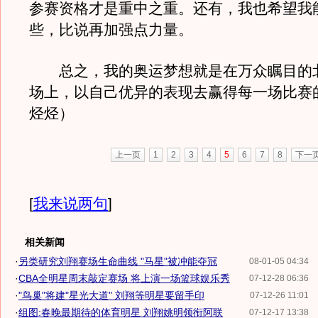
参赛资格才是重中之重。还有，我也希望我
些，比说再加强点力量。
总之，我的奥运梦想就是在万众瞩目的
场上，以自己优异的表现去赢得每一场比赛
烃烃）
上一页
1
2
3
4
5
6
7
8
下一
[
我来说两句
]
相关新闻
·
另类研究刘翔赛场生命曲线 "马星"被冲能夺冠
08-01-05 04:34
·
CBA全明星周末敲定赛场 将上演一场篮球娱乐秀
07-12-28 06:36
·
"鸟巢"将建"星光大道" 刘翔等明星要留手印
07-12-26 11:01
·
组图:春晚最期待的体育明星 刘翔姚明领衔阿联
07-12-17 13:38