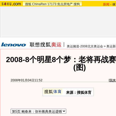
搜狐
ChinaRen
17173
焦点房地产
搜狗
新闻
-
体
奥运频道-2008北京奥运会
>
奥运新
2008-8个明星8个梦：老将再战
(图)
2008年01月04日11:52
[
我来
来源：搜狐体育