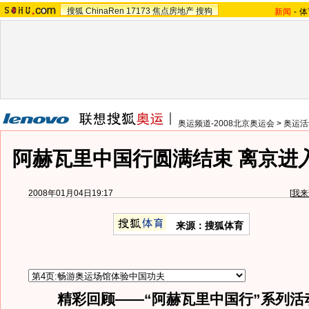
搜狐
ChinaRen
17173
焦点房地产
搜狗
新闻
-
体
奥运频道-2008北京奥运会
>
奥运活
阿赫瓦里中国行圆满结束 离京进入
2008年01月04日19:17
[
我来
来源：搜狐体育
精彩回顾——“阿赫瓦里中国行”系列活