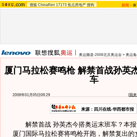
搜狐
ChinaRen
17173
焦点房地产
搜狗
新闻
-
体
奥运频道-2008北京奥运会
>
奥运备
厦门马拉松赛鸣枪 解禁首战孙英
车
2008年01月05日09:29
[
我来
来源：四川在线-华西都市报
解禁首战 孙英杰今搭奥运末班车？本报
厦门国际马拉松赛将鸣枪开跑，解禁复出的