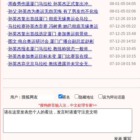
·
周春秀伤退厦门马拉松 孙英杰正式复出冲...
08-01-05 04:05
·
孙父:孙英杰为奥运无怨无悔 有了男友也不化妆
08-01-05 02:06
·
孙英杰复出首战厦门 彻底无缘奥运会马拉...
07-12-26 10:19
·
马拉松赛孙英杰弃赛 冯树勇:她已彻底无缘奥运
07-12-26 05:22
·
孙英杰复出首战选定厦门 参加奥运前景依...
07-12-25 15:49
·
图文:电台奥运研讨会 厦门广播台副总监赵彬
07-12-20 14:52
·
孙英杰报名厦门马拉松 教练称状态一般肯...
07-12-13 10:45
·
孙英杰参加奥运目标未变 厦门比赛旨在摸...
07-10-18 10:15
·
孙英杰弃北京马拉松 教练透露并未完全无...
07-10-18 01:56
用户：
匿名
隐藏地址
设为辩论话题
*搜狗拼音输入法，中文处理专家>>