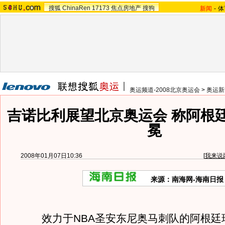
搜狐
ChinaRen
17173
焦点房地产
搜狗
新闻
-
体
奥运频道-2008北京奥运会
>
奥运新
吉诺比利展望北京奥运会 称阿根
冕
2008年01月07日10:36
[
我来说
来源：南海网-海南日报
效力于NBA圣安东尼奥马刺队的阿根廷