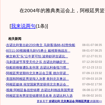
在2004年的雅典奥运会上，阿根廷男篮
[
我来说两句
(1条)
]
相关新闻
·
吉诺比利复出砍23分救主 马刺客场88-82胜快船
08-01-07 08:35
·
8日11:00视频播马刺VS勇士 戴维斯挑战吉...
08-01-07 08:25
·
鲍文称无"头"公牛更可怕 波帅妙评吉诺比...
07-12-27 01:31
·
马刺圣诞节享受天伦之乐 吉诺比利确定无...
07-12-26 02:03
·
快船前锋惨遭队友伤害 吉诺比利食指习惯...
07-12-23 13:11
·
阿根廷男篮期待北京奥运会卫冕 德尔菲诺...
07-09-13 23:32
·
美国和阿根廷男篮闯入决赛 拿到北京奥运...
07-09-03 10:29
·
阿根廷媒体:祝贺国家男篮获得北京奥运会...
07-09-02 17:50
·
视频:阿根廷备战世锦赛 吉诺比利挑战美国男篮
06-08-11 07:38
·
阿根廷宣布男篮世锦赛球员名单 吉诺比利入选
06-08-02 16:01
更多关于
吉诺比利 北京奥运会 阿根廷男篮
的新闻>>