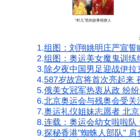
“村儿”里的故事很撩人
1.
组图：刘翔姚明庄严宣誓
2.
组图：奥运美女魔鬼训练
3.
除夕夜中国男足迎战伊拉
4.
587岁故宫将首次亮起来
5.
俄美女冠军热衷从政 纷纷
6.
北京奥运会与残奥会受关
7.
奥运礼仪姐妹志愿者 北京
8.
连载：奥运会幼女啦啦队 
9.
探秘香港"蜘蛛人部队" 肩