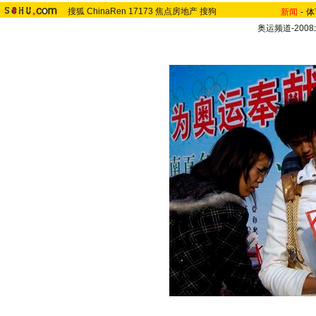
搜狐
ChinaRen
17173
焦点房地产
搜狗
新闻
-
体
奥运频道-200