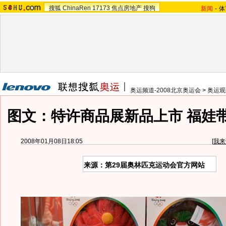
搜狐
ChinaRen
17173
焦点房地产
搜狗
新闻
-
体
奥运频道-2008北京奥运会
>
奥运观
图文：特许商品展新品上市 福娃
2008年01月08日18:05
[
我来
来源：第29届奥林匹克运动会官方网站