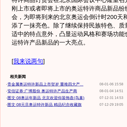
特许商品订货会在北京国际会议中心隆重召
刚上市或者即将上市的奥运特许商品新品纷
会，为即将到来的北京奥运会倒计时200天
添了一抹亮色。除了继续保持民族特色、质
适中的特点意外，凸显运动风格和赛场功能
运特许产品新品的一大亮点。
[
我来说两句
]
相关新闻
·
贵金属奥运特许新品上市贺岁 重推四大产...
08-01-06 15:58
·
安信证券:广博股份 奥运特许产品生产商
08-01-04 14:51
·
图文:08奥运年新品 北京欢迎你装饰盘(鸟巢)
07-12-31 14:53
·
图文:08元旦奥运特许新品 精品纪念收藏旗
07-12-29 19:05