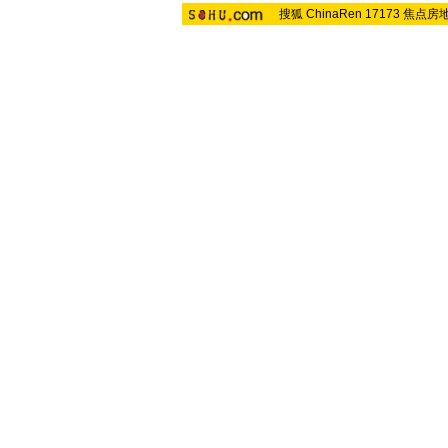
搜狐
ChinaRen
17173
焦点房