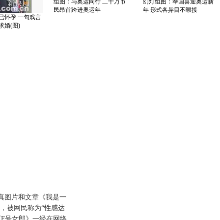
组图：与奥运同行 二十万市
幻灯组图：举国喜迎奥运新
民昂首跨进奥运年
年 形式各异目不暇接
已怀孕 一句戏言
婚(图)
真图片和文章《我是一
，被网民称为“性感达
《F号女郎》一经在网络