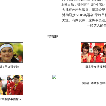
上推出后，顿时间引爆“性感达
大批狂热粉丝追捧。据其经纪
港为迎接“2008奥运会”录制
关注。有网友称，这将令奥运
一缕诱人的
精彩图片
划：圣火耀笑脸
日本美女播报奥
揭露日本团旗别样
儿”里的故事很撩人