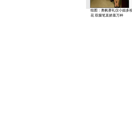
组图：奥帆赛礼仪小姐多
花 双腿笔直娇羞万种