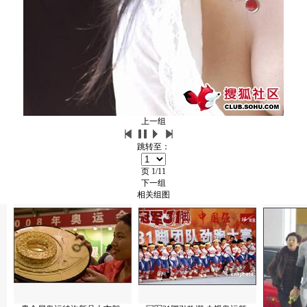
上一组
跳转至：
页
1/11
下一组
相关组图