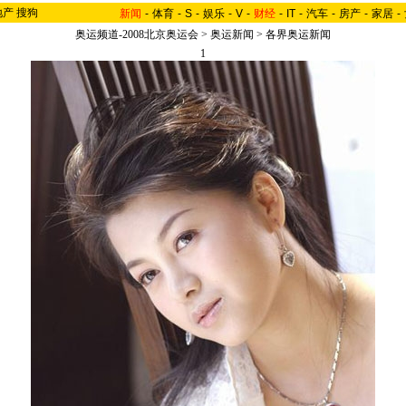
地产
搜狗
新闻
-
体育
-
S
-
娱乐
-
V
-
财经
-
IT
-
汽车
-
房产
-
家居
-
奥运频道-2008北京奥运会
>
奥运新闻
>
各界奥运新闻
1