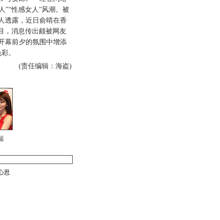
人”“性感女人”风潮。被
人透露，近日俞晴在香
节目，消息传出颇被网友
开幕前夕的氛围中增添
色彩。
(责任编辑：海盗)
运
心思