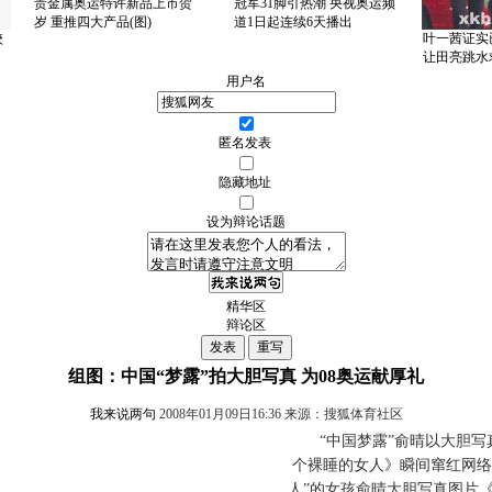
贵金属奥运特许新品上市贺
冠军31脚引热潮 央视奥运频
岁 重推四大产品(图)
道1日起连续6天播出
校
叶一茜证实
让田亮跳水求
用户名
匿名发表
隐藏地址
设为辩论话题
精华区
辩论区
组图：中国“梦露”拍大胆写真 为08奥运献厚礼
我来说两句
2008年01月09日16:36 来源：搜狐体育社区
“中国梦露”俞晴以大胆写
个裸睡的女人》瞬间窜红网络
人”的女孩俞晴大胆写真图片