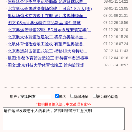
·
阿根廷企业争当奥运赞助商 足球篮球比赛...
08-01-11 14:22
·
北京奥运会篮球决赛场馆竣工 可容1.8万人(图)
08-01-11 13:05
·
奥运场馆水立方竣工在即 设计者揭神秘面...
08-01-09 21:31
·
图文:08元旦奥运特许商品新品 摆件篮球
07-12-29 18:56
·
北京奥运篮球馆22吨LED显示系统安装完毕(...
07-12-29 13:10
·
北京航大体育馆改建竣工 将举办奥运举重...
07-12-19 15:29
·
北航体育馆改造竣工验收 有望产生奥运首...
07-12-18 07:24
·
北京奥运射击馆正式竣工 揭秘10大奇特功...
07-12-14 11:43
·
组图:首都体育馆改造竣工 静待百年奥运盛事
07-12-04 10:16
·
图文:北京科技大学体育馆竣工 馆内篮球场
07-11-14 18:57
用户：
匿名
隐藏地址
设为辩论话题
*搜狗拼音输入法，中文处理专家>>