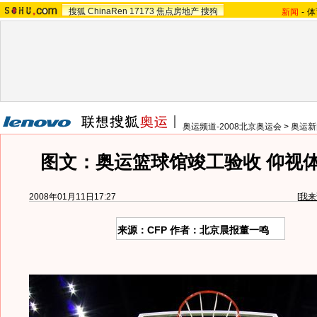
搜狐
ChinaRen
17173
焦点房地产
搜狗
新闻
-
体
奥运频道-2008北京奥运会
>
奥运新
图文：奥运篮球馆竣工验收 仰视
2008年01月11日17:27
[
我来
来源：CFP 作者：北京晨报董一鸣