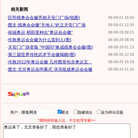
相关新闻
·
巨型残奥会会徽亮相天安门广场(组图)
08-09-01 16:43
·
图文:残奥会会徽"天地人"屹立天安门广场
08-09-01 12:30
·
祝福奥运,稻田里种出"奥运会会徽"
08-08-29 09:15
·
伦敦奥运会会徽为什么雷到人(图)
08-08-28 08:06
·
天安门广场变脸 "中国印"换成残奥会会徽(图)
08-08-28 01:13
·
第三届世界传统武术节会徽揭晓(图)
08-08-26 22:18
·
伦敦2012年奥运会徽 几何图形包含奥运五...
08-08-25 16:19
·
图文:北京奥运会闭幕式 演员组成奥运会会徽
08-08-24 21:33
用户：
匿名
隐藏地址
设为辩论话题
*搜狗拼音输入法，中文处理专家>>