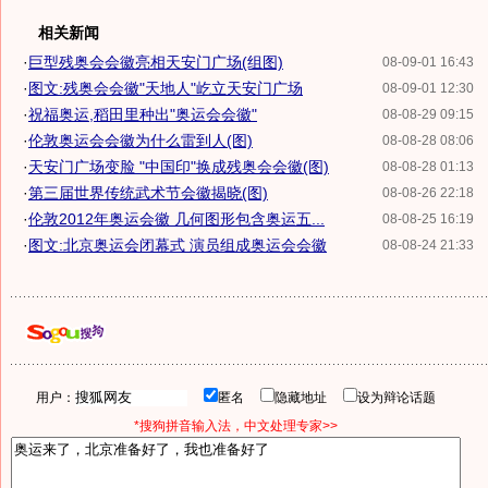
相关新闻
·
巨型残奥会会徽亮相天安门广场(组图)
08-09-01 16:43
·
图文:残奥会会徽"天地人"屹立天安门广场
08-09-01 12:30
·
祝福奥运,稻田里种出"奥运会会徽"
08-08-29 09:15
·
伦敦奥运会会徽为什么雷到人(图)
08-08-28 08:06
·
天安门广场变脸 "中国印"换成残奥会会徽(图)
08-08-28 01:13
·
第三届世界传统武术节会徽揭晓(图)
08-08-26 22:18
·
伦敦2012年奥运会徽 几何图形包含奥运五...
08-08-25 16:19
·
图文:北京奥运会闭幕式 演员组成奥运会会徽
08-08-24 21:33
用户：
匿名
隐藏地址
设为辩论话题
*搜狗拼音输入法，中文处理专家>>