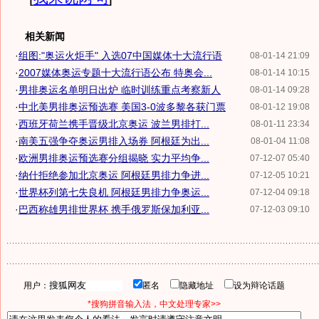
相关新闻
·
组图:"奥运火炬手" 入选07中国媒体十大流行语
08-01-14 21:09
·
2007媒体奥运专题十大流行语公布 特奥会...
08-01-14 10:15
·
男排奥运名单明日出炉 临时训练重点考察新人
08-01-14 09:28
·
中北美男排奥运预选赛 美国3-0波多黎各获门票
08-01-12 19:08
·
西班牙荷兰携手晋级北京奥运 波兰男排打...
08-01-11 23:34
·
南美五强争夺奥运男排入场券 阿根廷为出...
08-01-04 11:08
·
欧洲男排奥运预选赛分组揭晓 实力平均争...
07-12-07 05:40
·
纳什拒绝参加北京奥运 阿根廷男排力争进...
07-12-05 10:21
·
世界杯列第七失良机 阿根廷男排力争奥运...
07-12-04 09:18
·
巴西称雄男排世界杯 携手俄罗斯保加利亚...
07-12-03 09:10
用户：
匿名
隐藏地址
设为辩论话题
*搜狗拼音输入法，中文处理专家>>