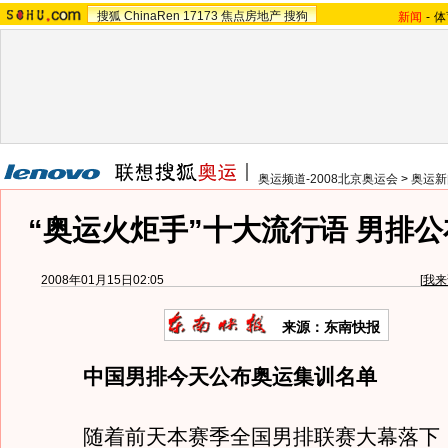
搜狐
ChinaRen
17173
焦点房地产
搜狗
新闻
-
体
奥运频道-2008北京奥运会
>
奥运新
“奥运火炬手”十大流行语 男排
2008年01月15日02:05
[
我来
来源：东南快报
中国男排今天公布奥运集训名单
随着前天本赛季全国男排联赛大幕落下