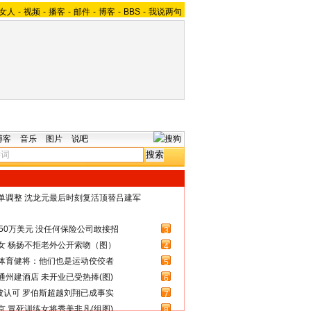
女人
-
视频
-
播客
-
邮件
-
博客
-
BBS
-
我说两句
博客
音乐
图片
说吧
名单调整 沈龙元最后时刻复活顶替吕建军
50万美元 没任何保险公司敢接招
3
女 杨扬不拒老外公开索吻（图）
4
体育健将：他们也是运动佼佼者
5
州建酒店 未开业已受热捧(图)
6
被认可 罗伯斯超越刘翔已成事实
7
 冒死训练女将秀美非凡(组图)
8