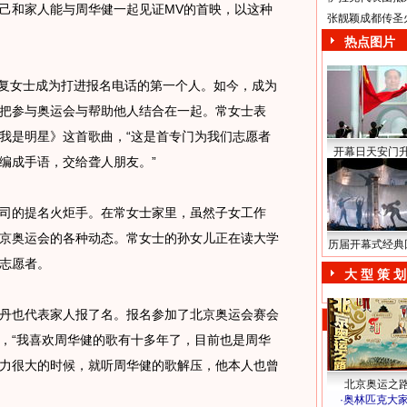
己和家人能与周华健一起见证MV的首映，以这种
张靓颖成都传圣
热点图片
复女士成为打进报名电话的第一个人。如今，成为
把参与奥运会与帮助他人结合在一起。常女士表
我是明星》这首歌曲，“这是首专门为我们志愿者
开幕日天安门
编成手语，交给聋人朋友。”
的提名火炬手。在常女士家里，虽然子女工作
京奥运会的各种动态。常女士的孙女儿正在读大学
历届开幕式经典
志愿者。
大 型 策 划
也代表家人报了名。报名参加了北京奥运会赛会
，“我喜欢周华健的歌有十多年了，目前也是周华
力很大的时候，就听周华健的歌解压，他本人也曾
北京奥运之
·
奥林匹克大