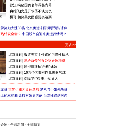
·
徐江
|
揭秘国奥名单调整内幕
·
冉雄飞
|
女足开场秀不谈复仇
装
·
棋哥
|
朝鲜美女团强要奥运票
牌奖励大涨33倍
北京奥运未雨绸缪预防裸奔
何热销安全套？
中国股市会迎来奥运行情吗？
更多>>
北京奥运
|
报道失实？外媒的习惯性抽风
北京奥运
|
送给白领的办公室娱乐秘籍
北京奥运
|
彩排前狂拍“杀机”妹妹
北京奥运
|
10万个套套可以拿来吹气球
”
北京奥运
|
保障“性”福 事小意义大
猛纹身
世界小姐为奥运造势
梦八与小姐先热身
会上的双胞胎
金牌衬娇妻美丽
当野性遇到时尚
司介绍
-
全部新闻
-
全部博文