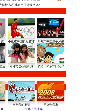
火振臂高呼 北京市传递线路公布
升旗
小董进中国奥运首球
开幕式中国旗手风采
回放
沙排宝贝热辣性感
游戏：和刘翔比跨栏
路
点亮我的奥运
圣火到我家
家庭
·
五环下的遗憾