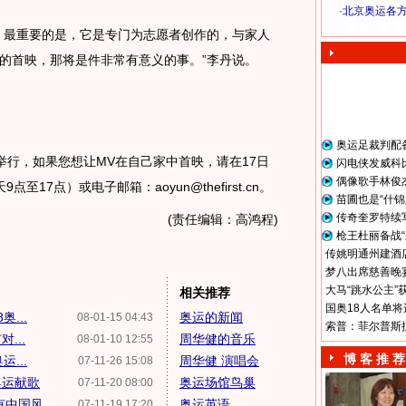
·
北京奥运各
奥 运 视 频
最重要的是，它是专门为志愿者创作的，与家人
的首映，那将是件非常有意义的事。”李丹说。
奥运足裁判配
行，如果您想让MV在自己家中首映，请在17日
闪电侠发威科
偶像歌手林俊
点至17点）或电子邮箱：aoyun@thefirst.cn。
苗圃也是“什锦
传奇奎罗特续
(责任编辑：高鸿程)
枪王杜丽备战“
传姚明通州建酒店
梦八出席慈善晚宴
大马“跳水公主”
相关推荐
国奥18人名单将
...
奥运的新闻
08-01-15 04:43
索普：菲尔普斯
...
周华健的音乐
08-01-10 12:55
博 客 推 荐
...
周华健 演唱会
07-11-26 15:08
奥运献歌
奥运场馆鸟巢
07-11-20 08:00
有中国风
奥运英语
07-11-19 17:20