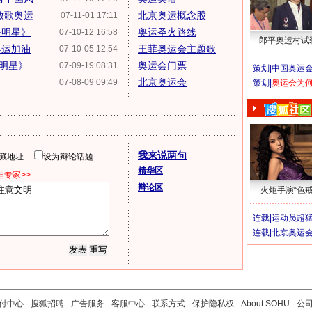
放歌奥运
北京奥运概念股
07-11-01 17:11
是明星》
奥运圣火路线
07-10-12 16:58
郎平奥运村试
奥运加油
王菲奥运会主题歌
07-10-05 12:54
是明星》
奥运会门票
07-09-19 08:31
策划|
中国奥运金
北京奥运会
07-08-09 09:49
策划|
奥运会为
我来说两句
隐藏地址
设为辩论话题
精华区
专家>>
辩论区
火炬手演“色戒
连载|
运动员超
连载|
北京奥运
付中心
-
搜狐招聘
-
广告服务
-
客服中心
-
联系方式
-
保护隐私权
-
About SOHU
-
公