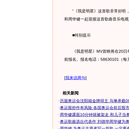
“《我是明星》这首歌非常好听，
和周华健一起迎接这首歌曲音乐电视
■特别提示
《我是明星》MV首映将在20日举
前报名。报名电话：58630101（每天9
[
我来说两句
]
相关新闻
·
历届奥运会沈阳籍金牌得主 马琳承载08奥
·
奥运股炒作有风险:各国奥运会前后股市对
·
周华健露面10分钟就被架走 和儿子当奥运
·
奥运歌曲选出代表作 刘德华周华健为
·
周华健:为奥运志愿者写一首歌 一定要