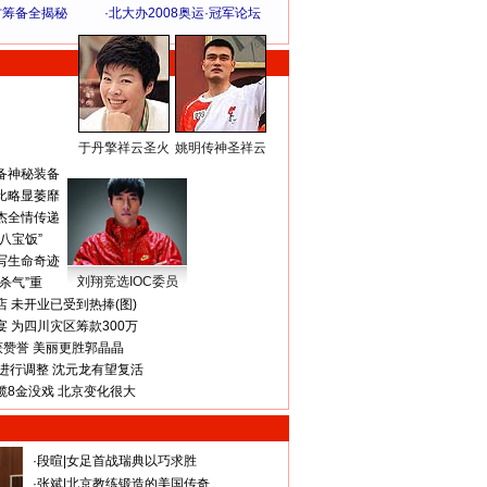
方筹备全揭秘
·
北大办2008奥运·冠军论坛
于丹擎祥云圣火
姚明传神圣祥云
体 育 热 点
备神秘装备
比略显萎靡
杰全情传递
八宝饭”
写生命奇迹
刘翔竞选IOC委员
杀气”重
 未开业已受到热捧(图)
 为四川灾区筹款300万
获赞誉 美丽更胜郭晶晶
进行调整 沈元龙有望复活
揽8金没戏 北京变化很大
·
段暄
|
女足首战瑞典以巧求胜
·
张斌
|
北京教练锻造的美国传奇