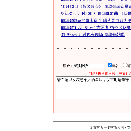
·
10月13日《超级歌会》:周华健率众星
·
奥运会倒计时300天 周华健歌曲:《我
·
周华健想做的事太多 出唱片导电影为
·
周华健"化身"奥运会志愿者 拍摄《我
·
图:奥运倒计时晚会现场 周华健献唱
用户：
匿名
*搜狗拼音输入法，中文处理
设置首页
-
搜狗输入法
-
支