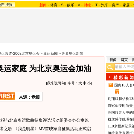
地产
搜狗
新闻
-
体育
-
S
-
娱乐
-
V
-
财经
-
IT
-
汽车
-
房产
-
家居
-
奥运频道-2008北京奥运会
>
奥运新闻
>
各界奥运新闻
新闻
网页
奥运家庭 为北京奥运会加油
精 彩 新 闻
[
我来说两句
] [字号：
大
中
小
]
国奥18人
1
2
来源：竞报
刘翔双腿估价13
前冠军变时尚美
各国领导人中的
粉丝盛传姚明在通
报与北京奥运歌曲征集评选活动组委会办公室以
110米栏新纪录
者之歌 《我是明星》MV首映家庭征集活动正式启
伊拉克代表团抵京