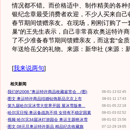
情况都不错。而价格适中、制作精美的各种
银纪念章最受消费者欢迎，不少人买来自己
春节期间馈赠亲友。在现场，刚刚订购了一
巢”的王先生表示，自己非常喜欢奥运特许
了不少准备春节期间馈赠亲友，而这套“金质
年送给岳父的礼物。来源：新华社 (来源：新
[
我来说两句
]
相关新闻
·
我们的2008:"奥运特许商品收藏鉴赏会…(图)
08-01-13 02:45
·
图文:奥运特许商品结婚钻饰新品北京上市
08-01-11 17:43
·
第九届哈尔滨冰雪大世界开园 展冰雪版奥...
08-01-05 22:18
·
哈尔滨日报:奥运备战急不得 女排有不稳定因素
08-01-03 02:52
·
视频:哈尔滨34届冰灯游园会 奥运主题映冰雪
08-01-02 15:56
·
图文:08元旦奥运特许新品 精品纪念收藏旗
07-12-29 19:05