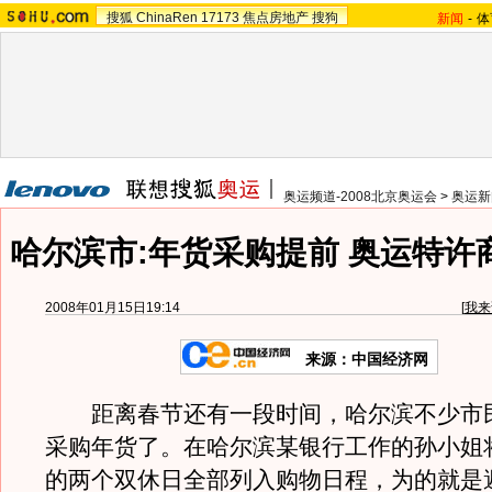
搜狐
ChinaRen
17173
焦点房地产
搜狗
新闻
-
体
奥运频道-2008北京奥运会
>
奥运新
哈尔滨市:年货采购提前 奥运特许
2008年01月15日19:14
[
我来
来源：中国经济网
距离春节还有一段时间，哈尔滨不少市
采购年货了。在哈尔滨某银行工作的孙小姐
的两个双休日全部列入购物日程，为的就是