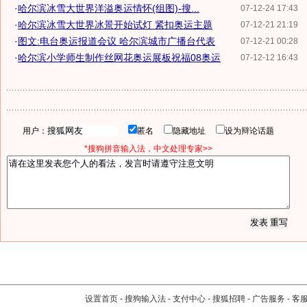
·
哈尔滨冰雪大世界洋溢奥运情怀(组图)-搜...
07-12-24 17:43
·
哈尔滨冰雪大世界冰景开始试灯 紧扣奥运主题
07-12-21 21:19
·
图文:电台奥运报道会议 哈尔滨城市广播台代表
07-12-21 00:28
·
哈尔滨小学师生制作丝网花奥运展板祝福08奥运
07-12-12 16:43
用户：
匿名
隐藏地址
设为辩论话题
*搜狗拼音输入法，中文处理专家>>
设置首页
-
搜狗输入法
-
支付中心
-
搜狐招聘
-
广告服务
-
客