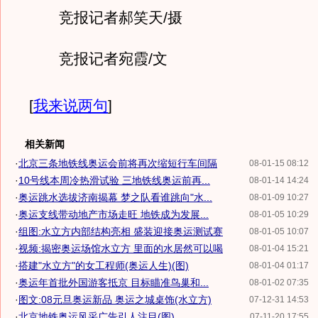
竞报记者郝笑天/摄
竞报记者宛霞/文
[
我来说两句
]
相关新闻
·
北京三条地铁线奥运会前将再次缩短行车间隔
08-01-15 08:12
·
10号线本周冷热滑试验 三地铁线奥运前再...
08-01-14 14:24
·
奥运跳水选拔济南揭幕 梦之队看谁跳向"水...
08-01-09 10:27
·
奥运支线带动地产市场走旺 地铁成为发展...
08-01-05 10:29
·
组图:水立方内部结构亮相 盛装迎接奥运测试赛
08-01-05 10:07
·
视频:揭密奥运场馆水立方 里面的水居然可以喝
08-01-04 15:21
·
搭建"水立方"的女工程师(奥运人生)(图)
08-01-04 01:17
·
奥运年首批外国游客抵京 目标瞄准鸟巢和...
08-01-02 07:35
·
图文:08元旦奥运新品 奥运之城桌饰(水立方)
07-12-31 14:53
·
北京地铁奥运风采广告引人注目(图)
07-11-20 17:55