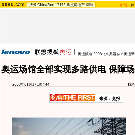
搜狐
ChinaRen
17173
焦点房地产
搜狗
新闻
-
体
奥运频道-2008北京奥运会
>
奥运新
奥运场馆全部实现多路供电 保障场
2008年01月17日07:44
[
我来
来源：竞报