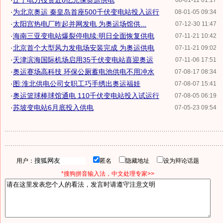
·
辽宁电力投资近8亿元保奥运供电
08-01-11 01:17
·
为北京奥运 秦皇岛首座500千伏变电站投入运行
08-01-05 09:34
·
太阳宫热电厂昨起并网发电 为奥运场馆供...
07-12-30 11:47
·
海南三亚变电站爆裂停电续:明日全面恢复供电
07-11-21 10:42
·
北京首个大型风力发电场安装完成 为奥运供电
07-11-21 09:02
·
天津滨海国际机场启用35千伏变电站喜迎奥运
07-11-06 17:51
·
奥运赛场高科技 环保公厕蓄电池供电不用冲水
07-08-17 08:34
·
图:淮北供电公司女职工巧手绣出奥运福娃
07-08-07 15:41
·
奥运篮球棒球馆通电 110千伏变电站投入试运行
07-08-05 06:19
·
苏坡变电站6月底投入供电
07-05-23 09:54
用户：
匿名
隐藏地址
设为辩论话题
*搜狗拼音输入法，中文处理专家>>