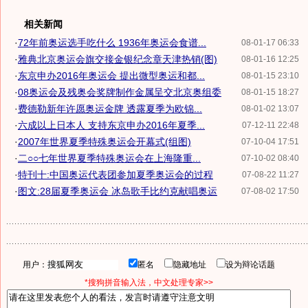
相关新闻
·
72年前奥运选手吃什么 1936年奥运会食谱...
08-01-17 06:33
·
雅典北京奥运会旗交接金银纪念章天津热销(图)
08-01-16 12:25
·
东京申办2016年奥运会 提出微型奥运和都...
08-01-15 23:10
·
08奥运会及残奥会奖牌制作金属呈交北京奥组委
08-01-15 18:27
·
费德勒新年许愿奥运金牌 透露夏季为欧锦...
08-01-02 13:07
·
六成以上日本人 支持东京申办2016年夏季...
07-12-11 22:48
·
2007年世界夏季特殊奥运会开幕式(组图)
07-10-04 17:51
·
二○○七年世界夏季特殊奥运会在上海隆重...
07-10-02 08:40
·
特刊十:中国奥运代表团参加夏季奥运会的过程
07-08-22 11:27
·
图文:28届夏季奥运会 冰岛歌手比约克献唱奥运
07-08-02 17:50
用户：
匿名
隐藏地址
设为辩论话题
*搜狗拼音输入法，中文处理专家>>