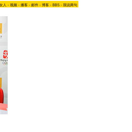
女人
-
视频
-
播客
-
邮件
-
博客
-
BBS
-
我说两句