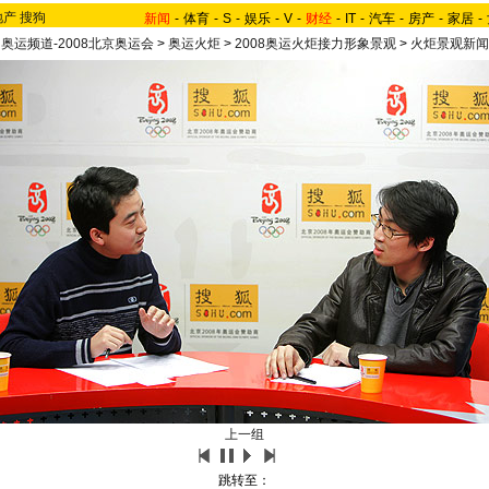
地产
搜狗
新闻
-
体育
-
S
-
娱乐
-
V
-
财经
-
IT
-
汽车
-
房产
-
家居
-
奥运频道-2008北京奥运会
>
奥运火炬
>
2008奥运火炬接力形象景观
>
火炬景观新闻
上一组
跳转至：