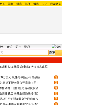
女人
-
视频
-
播客
-
邮件
-
博客
-
BBS
-
我说两句
博客
音乐
图片
说吧
名单调整 沈龙元最后时刻复活顶替吕建军
50万美元 没任何保险公司敢接招
3
女 杨扬不拒老外公开索吻（图）
4
体育健将：他们也是运动佼佼者
5
州建酒店 未开业已受热捧(图)
6
被认可 罗伯斯超越刘翔已成事实
7
 冒死训练女将秀美非凡(组图)
8