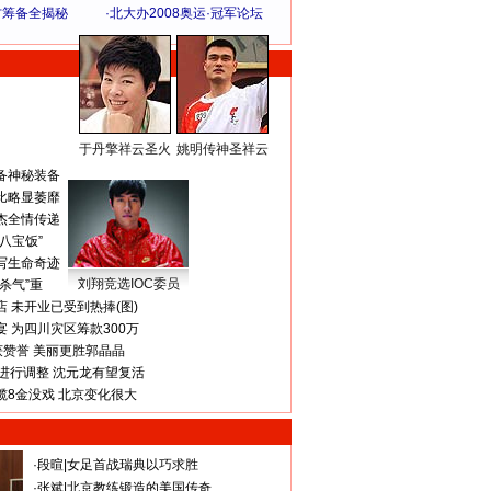
方筹备全揭秘
·
北大办2008奥运·冠军论坛
于丹擎祥云圣火
姚明传神圣祥云
体 育 热 点
备神秘装备
比略显萎靡
杰全情传递
八宝饭”
写生命奇迹
刘翔竞选IOC委员
杀气”重
 未开业已受到热捧(图)
 为四川灾区筹款300万
获赞誉 美丽更胜郭晶晶
进行调整 沈元龙有望复活
揽8金没戏 北京变化很大
·
段暄
|
女足首战瑞典以巧求胜
·
张斌
|
北京教练锻造的美国传奇