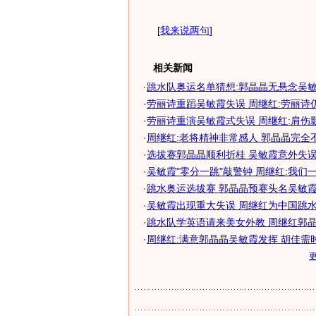
[
我来说两句
]
相关新闻
·
跳水队奥运名单猜想:郭晶晶无悬念吴敏霞
·
劳丽诗重蹈吴敏霞失误 周继红:劳丽诗
·
劳丽诗重演吴敏霞式失误 周继红:肩伤
·
周继红:老将精神非常感人 郭晶晶完全
·
选拔赛郭晶晶顺利折桂 吴敏霞意外失误无
·
吴敏霞"零分一跳"敲警钟 周继红:我们
·
跳水奥运选拔赛 郭晶晶预赛头名吴敏霞失
·
吴敏霞出现重大失误 周继红为中国跳水敲
·
跳水队学英语请来美女外教 周继红郭晶晶
·
周继红:满意郭晶晶吴敏霞发挥 胡佳需