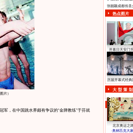
张靓颖成都传圣
热点图片
开幕日天安门
历届开幕式经典
大 型 策 划
图片）
军，在中国跳水界颇有争议的“金牌教练”于芬就
北京奥运之
·
奥林匹克大