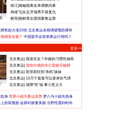
·
徐江
|
揭秘国奥名单调整内幕
·
冉雄飞
|
女足开场秀不谈复仇
装
·
棋哥
|
朝鲜美女团强要奥运票
牌奖励大涨33倍
北京奥运未雨绸缪预防裸奔
何热销安全套？
中国股市会迎来奥运行情吗？
更多>>
北京奥运
|
报道失实？外媒的习惯性抽风
北京奥运
|
送给白领的办公室娱乐秘籍
北京奥运
|
彩排前狂拍“杀机”妹妹
北京奥运
|
10万个套套可以拿来吹气球
”
北京奥运
|
保障“性”福 事小意义大
猛纹身
世界小姐为奥运造势
梦八与小姐先热身
会上的双胞胎
金牌衬娇妻美丽
当野性遇到时尚