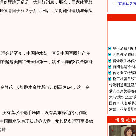
运创辉煌无疑是一大利好消息，那么，国家体育总
·
北京奥运各
奥 运 视 频
天的时候请回于芬？于芬回归后，又将如何理顺与领队
奥运足裁判配
奥运会起至今，中国跳水队一直是中国军团的产金
闪电侠发威科
偶像歌手林俊
中国欲超越美国冲击金牌第一，跳水比赛的8块金牌能
苗圃也是“什锦
传奇奎罗特续
枪王杜丽备战“
传姚明通州建酒店
金牌论，8块跳水金牌所占比例高达1/4，这一金
梦八出席慈善晚宴
大马“跳水公主”
国奥18人名单将
索普：菲尔普斯
没有高水平选手压阵，没有高难稳定的动作配
博 客 推 荐
中国跳水队表现却难称人意，尤其是奥运冠军吴敏
警钟！