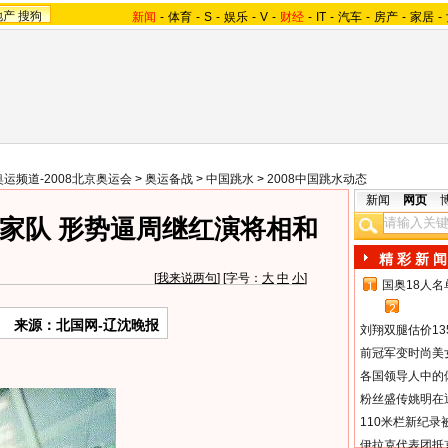
地产
搜狗
新闻
-
体育
-
S
-
娱乐
-
V
-
财经
-
IT
-
汽车
-
房产
-
家居
-
奥运频道-2008北京奥运会
>
奥运备战
>
中国跳水
>
2008中国跳水动态
新闻
网页
家队 形势逼周继红演将相和
精 彩 新 闻
[
我来说两句
] [字号：
大
中
小
]
国奥18人
1
2
来源：北国网-辽沈晚报
刘翔双腿估价13
前冠军变时尚美
各国领导人中的
粉丝盛传姚明在通
110米栏新纪录
伊拉克代表团抵京