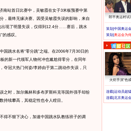
济南站首日比赛中，吴敏霞在女子3米板预赛中第
郎平奥运村试
分，最终无缘决赛。因受吴敏霞失误的影响，来自
也出现了明显失误，仅得到12.4分……赛后，跳水
策划|
中国奥运金
”的感叹。
策划|
奥运会为
水名将“零分跳”之端。在2006年7月30日的
跳板的新一代领军人物何冲也尴尬得零分，在同年
，夺冠大热门何姿/李婷由于第二跳动作失误，只
火炬手演“色戒
连载|
运动员超
之时，加尔佩林和多布罗斯科克等国外强手却纷
连载|
北京奥运
数持续攀高，其稳定性也令人瞠目。
得不狠下决心，加速中国跳水队教练班子的调