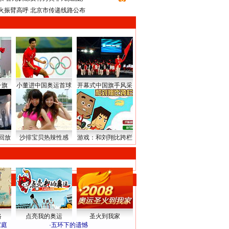
火振臂高呼 北京市传递线路公布
升旗
小董进中国奥运首球
开幕式中国旗手风采
回放
沙排宝贝热辣性感
游戏：和刘翔比跨栏
路
点亮我的奥运
圣火到我家
家庭
·
五环下的遗憾