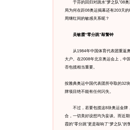
于芬的回归对跳水“梦之队”08奥
局为何在距08奥运揭幕还有203
周继红间的敏感关系呢？
吴敏霞“零分跳”敲警钟
从1984年中国体育代表团重返
大户。在2008年北京奥运会上，
否包揽相当重要。
按雅典奥运中国代表团所夺取的32块
牌项目绝不能有任何闪失。
不过，若要包揽这8块奥运金牌，
合，一切美好设想均为妄谈。而近期
霞的“零分跳”更是敲响了“梦之队”的