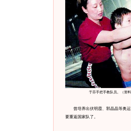
于芬手把手教队员。（资料
曾培养出伏明霞、郭晶晶等奥运冠
要重返国家队了。