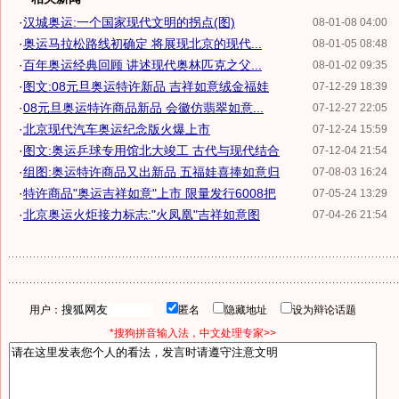
·
汉城奥运:一个国家现代文明的拐点(图)
08-01-08 04:00
·
奥运马拉松路线初确定 将展现北京的现代...
08-01-05 08:48
·
百年奥运经典回顾 讲述现代奥林匹克之父...
08-01-02 09:35
·
图文:08元旦奥运特许新品 吉祥如意绒金福娃
07-12-29 18:39
·
08元旦奥运特许商品新品 会徽仿翡翠如意...
07-12-27 22:05
·
北京现代汽车奥运纪念版火爆上市
07-12-24 15:59
·
图文:奥运乒球专用馆北大竣工 古代与现代结合
07-12-04 21:54
·
组图:奥运特许商品又出新品 五福娃喜捧如意归
07-08-03 16:24
·
特许商品"奥运吉祥如意"上市 限量发行6008把
07-05-24 13:29
·
北京奥运火炬接力标志:"火凤凰"吉祥如意图
07-04-26 21:54
用户：
匿名
隐藏地址
设为辩论话题
*搜狗拼音输入法，中文处理专家>>